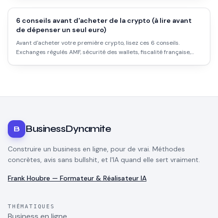
vraiment, et celles qu'il vaut mieux oublier.
6 conseils avant d'acheter de la crypto (à lire avant
de dépenser un seul euro)
Avant d'acheter votre première crypto, lisez ces 6 conseils.
Exchanges régulés AMF, sécurité des wallets, fiscalité française,
arnaques à éviter : ce que personne ne vous explique clairement
en amont.
BusinessDynamite
B
Construire un business en ligne, pour de vrai. Méthodes
concrètes, avis sans bullshit, et l'IA quand elle sert vraiment.
Frank Houbre — Formateur & Réalisateur IA
THÉMATIQUES
Business en ligne