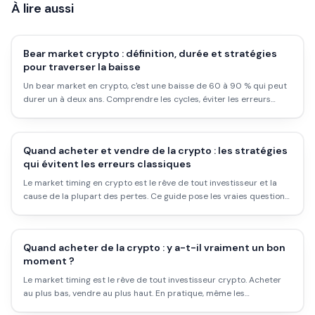
À lire aussi
Bear market crypto : définition, durée et stratégies
pour traverser la baisse
Un bear market en crypto, c'est une baisse de 60 à 90 % qui peut
durer un à deux ans. Comprendre les cycles, éviter les erreurs
classiques et savoir quoi faire concrètement pendant la baisse :
voici ce qu'il faut savoir.
Quand acheter et vendre de la crypto : les stratégies
qui évitent les erreurs classiques
Le market timing en crypto est le rêve de tout investisseur et la
cause de la plupart des pertes. Ce guide pose les vraies questions
: quand entrer, comment sortir, et surtout comment ne pas se
laisser piéger par ses émotions.
Quand acheter de la crypto : y a-t-il vraiment un bon
moment ?
Le market timing est le rêve de tout investisseur crypto. Acheter
au plus bas, vendre au plus haut. En pratique, même les
professionnels n'y arrivent pas. Voici les stratégies qui fonctionnent