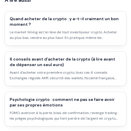
À lire aussi
Quand acheter de la crypto : y a-t-il vraiment un bon
moment ?
Le market timing est le rêve de tout investisseur crypto. Acheter
au plus bas, vendre au plus haut. En pratique, même les
professionnels n'y arrivent pas. Voici les stratégies qui fonctionnent
vraiment, et celles qu'il vaut mieux oublier.
6 conseils avant d'acheter de la crypto (à lire avant
de dépenser un seul euro)
Avant d'acheter votre première crypto, lisez ces 6 conseils.
Exchanges régulés AMF, sécurité des wallets, fiscalité française,
arnaques à éviter : ce que personne ne vous explique clairement
en amont.
Psychologie crypto : comment ne pas se faire avoir
par ses propres émotions
FOMO, aversion à la perte, biais de confirmation, revenge trading :
les pièges psychologiques qui font perdre de l'argent en crypto,
expliqués avec des exemples concrets et des antidotes réels.