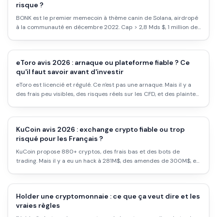
risque ?
BONK est le premier memecoin à thème canin de Solana, airdropé
à la communauté en décembre 2022. Cap > 2,8 Mds $, 1 million de
holders. Analyse factuelle, risques réels, comparaison avec Doge et
Shiba.
eToro avis 2026 : arnaque ou plateforme fiable ? Ce
qu'il faut savoir avant d'investir
eToro est licencié et régulé. Ce n'est pas une arnaque. Mais il y a
des frais peu visibles, des risques réels sur les CFD, et des plaintes
légitimes sur le service client. Avis complet.
KuCoin avis 2026 : exchange crypto fiable ou trop
risqué pour les Français ?
KuCoin propose 880+ cryptos, des frais bas et des bots de
trading. Mais il y a eu un hack à 281M$, des amendes de 300M$, et
la France est une 'Restricted Location'. Ce qu'il faut savoir.
Holder une cryptomonnaie : ce que ça veut dire et les
vraies règles