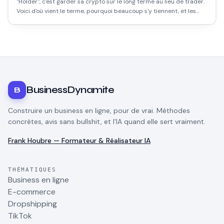
"Holder", c'est garder sa crypto sur le long terme au lieu de trader.
Voici d'où vient le terme, pourquoi beaucoup s'y tiennent, et les
règles à respecter pour ne pas se faire mal.
BusinessDynamite
B
Construire un business en ligne, pour de vrai. Méthodes
concrètes, avis sans bullshit, et l'IA quand elle sert vraiment.
Frank Houbre — Formateur & Réalisateur IA
THÉMATIQUES
Business en ligne
E-commerce
Dropshipping
TikTok