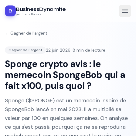
BusinessDynamite
B
par Frank Houbre
←
Gagner de l'argent
22 juin 2026
·
8
min de lecture
Gagner de l'argent
Sponge crypto avis : le
memecoin SpongeBob qui a
fait x100, puis quoi ?
Sponge ($SPONGE) est un memecoin inspiré de
SpongeBob lancé en mai 2023. Il a multiplié sa
valeur par 100 en quelques semaines. On analyse
ce qui s'est passé, pourquoi ça ne se reproduira
probablement pas, et ce que vaut le projet en