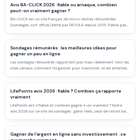
Avis BA-CLICK 2026 : fiable ou arnaque, combien
peut-on vraiment gagner ?
BA-CLICK est un site français de micro-tâches rémunérées
(sondages, surf, offres) édité par DEVOLA depuis 2015. Fiable, pas
une arnaque. Mais les gains réels tournent entre 10 et 100 €/mois.
Voici l'avis complet.
Sondages rémunérés : les meilleures idées pour
gagner un peu en ligne
Les sondages rémunérés rapportent peu mais réellement. Voici les
sites sérieux, comment t'organiser pour maximiser, et les attentes
à garder réalistes.
LifePoints avis 2026 : fiable ? Combien ça rapporte
vraiment
LifePoints est-il fiable et combien gagne-t-on vraiment ? Notre
avis 2026 sur ce site de sondages : gains réels, seuil de retrait bas
et pour qui ça vaut le coup.
Gagner de l'argent en ligne sans investissement : ce