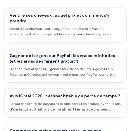
Vendre ses cheveux : à quel prix et comment s'y
prendre
Vendre ses cheveux peut rapporter, mais les prix varient
énormément. Voici ce qui fait la valeur d'une chevelure, où la
vendre, et à quoi s'attendre vraiment.
Gagner de l'argent sur PayPal : les vraies méthodes
(et les arnaques "argent gratuit")
"Argent PayPal gratuit", "générateur de solde" : tout ça est faux.
Voici les méthodes qui versent réellement sur PayPal, combien
elles rapportent, et comment repérer les arnaques.
Avis iGraal 2026 : cashback fiable ou perte de temps ?
iGraal est le site de cashback le plus connu en France, avec 20 ans
d'existence et 8 millions de membres. Mais est-ce vraiment
rentable ? Les taux réels, les délais, les pièges et comment l'utiliser
intelligemment.
Comment devenir client mystère : missions,