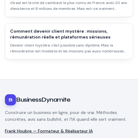
iGraal est le site de cashback le plus connu en France, avec 20 ans
d'existence et 8 millions de membres. Mais est-ce vraiment
rentable ? Les taux réels, les délais, les pièges et comment l'utiliser
intelligemment.
Comment devenir client mystère : missions,
rémunération réelle et plateformes sérieuses
Devenir client mystère, c'est possible sans diplôme. Mais la
rémunération est modeste et les missions pas aussi nombreuses
qu'on le croit. Voici comment démarrer sérieusement.
BusinessDynamite
B
Construire un business en ligne, pour de vrai. Méthodes
concrètes, avis sans bullshit, et l'IA quand elle sert vraiment.
Frank Houbre — Formateur & Réalisateur IA