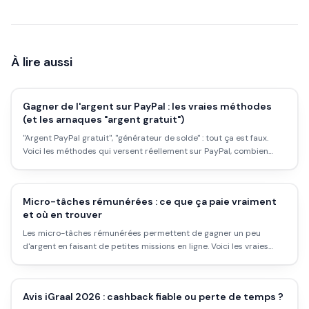
À lire aussi
Gagner de l'argent sur PayPal : les vraies méthodes
(et les arnaques "argent gratuit")
"Argent PayPal gratuit", "générateur de solde" : tout ça est faux.
Voici les méthodes qui versent réellement sur PayPal, combien
elles rapportent, et comment repérer les arnaques.
Micro-tâches rémunérées : ce que ça paie vraiment
et où en trouver
Les micro-tâches rémunérées permettent de gagner un peu
d'argent en faisant de petites missions en ligne. Voici les vraies
plateformes, ce que ça paie, et pour qui c'est utile.
Avis iGraal 2026 : cashback fiable ou perte de temps ?