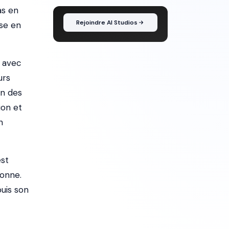
l'idée au montage
as en
Rejoindre AI Studios
se en
s avec
urs
on des
ion et
n
est
ionne.
uis son