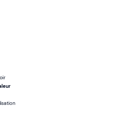
oir
aleur
isation