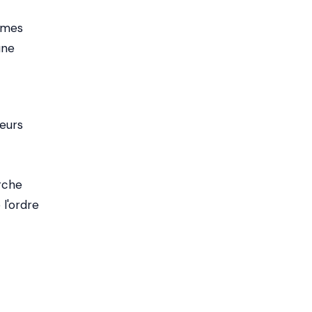
times
une
leurs
rche
l'ordre