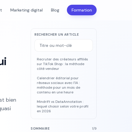
nt
Marketing digital
Blog
Formation
RECHERCHER UN ARTICLE
ui
Recruter des créateurs affiliés
sur TikTok Shop : la méthode
côté vendeur
Calendrier éditorial pour
réseaux sociaux avec l'IA :
méthode pour un mois de
contenu en une heure
st bien
Mindrift vs DataAnnotation :
lequel choisir selon votre profil
quasi
en 2026
SOMMAIRE
1
/
9