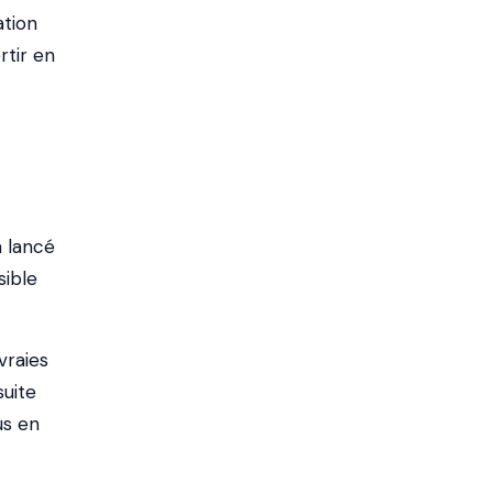
ation
rtir en
a lancé
sible
vraies
uite
us en