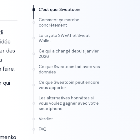
C'est quoi Sweatcoin
Comment ça marche
concrètement
di
La crypto SWEAT et Sweat
'idée
Wallet
er des
Ce qui a changé depuis janvier
2026
a
Ce que Sweatcoin fait avec vos
 faire.
données
r qui
Ce que Sweatcoin peut encore
vous apporter
Les alternatives honnêtes si
vous voulez gagner avec votre
smartphone
Verdict
FORMATION
FAQ
Maîtrise l'IA vidéo, de
Fomenko