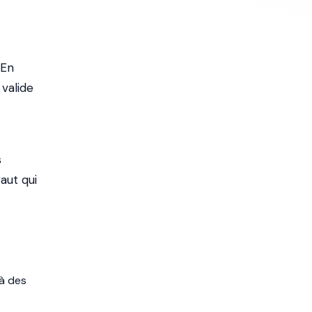
 En
 valide
s
aut qui
 à des