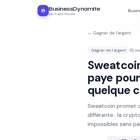
BusinessDynamite
B
Busin
par Frank Houbre
←
Gagner de l'argent
15 m
Gagner de l'argent
Sweatcoin 
paye pour
quelque c
Sweatcoin promet de
différente : la cryp
impossibles sans pa