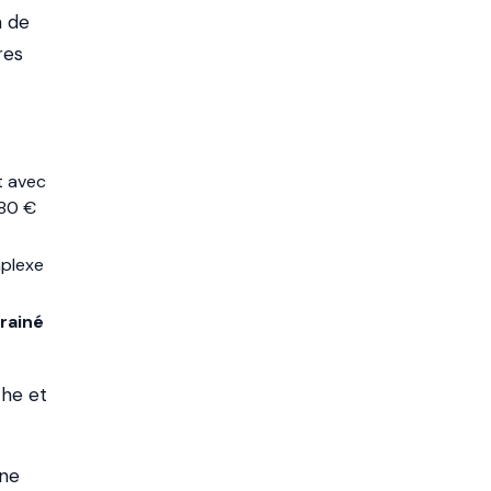
n de
res
t avec
 80 €
mplexe
rainé
che et
 ne