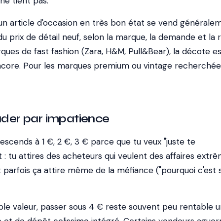
ne tient pas.
un article d'occasion en très bon état se vend générale
 prix de détail neuf, selon la marque, la demande et la r
ues de fast fashion (Zara, H&M, Pull&Bear), la décote es
ncore. Pour les marques premium ou vintage recherchées
rader par impatience
escends à 1 €, 2 €, 3 € parce que tu veux "juste te
t : tu attires des acheteurs qui veulent des affaires extrê
t parfois ça attire même de la méfiance ("pourquoi c'est 
ible valeur
, passer sous 4 € reste souvent peu rentable u