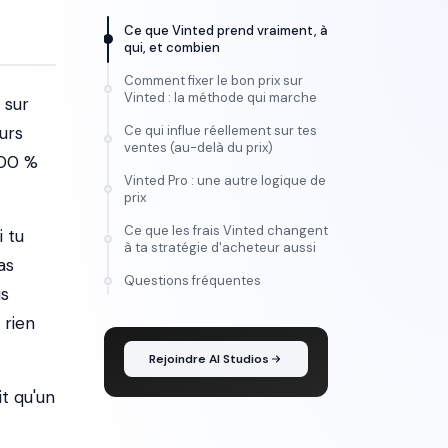
Ce que Vinted prend vraiment, à
qui, et combien
Comment fixer le bon prix sur
Vinted : la méthode qui marche
 sur
eurs
Ce qui influe réellement sur tes
ventes (au-delà du prix)
100 %
Vinted Pro : une autre logique de
prix
Ce que les frais Vinted changent
i tu
à ta stratégie d'acheteur aussi
as
FORMATION
Questions fréquentes
us
Maîtrise l'IA vidéo, de
l'idée au montage
 rien
Rejoindre AI Studios
t qu'un