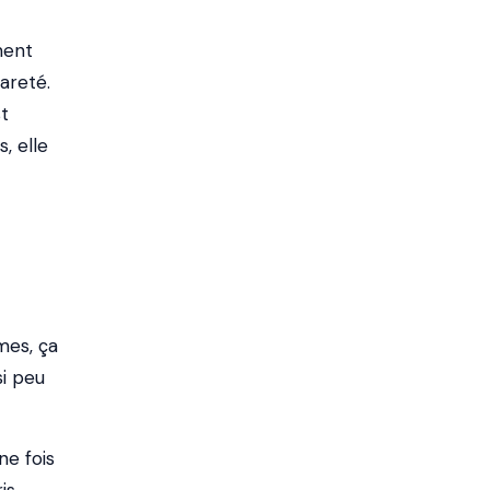
ment
areté.
t
, elle
mes, ça
si peu
ne fois