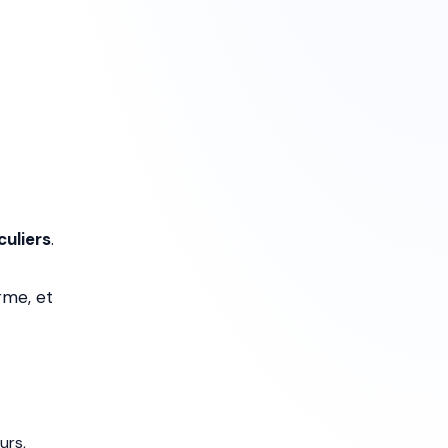
culiers
.
rme, et
urs,