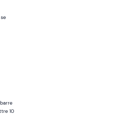
 se
 barre
ttre 10