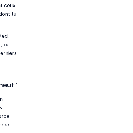
nt ceux
 dont tu
ted,
s, ou
erniers
neuf"
Un
s
parce
romo