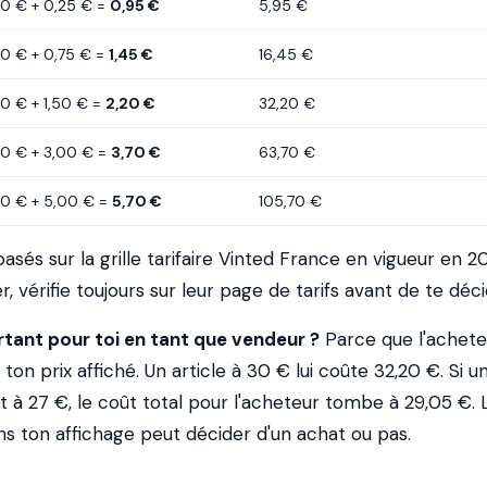
70 € + 0,25 € =
0,95 €
5,95 €
70 € + 0,75 € =
1,45 €
16,45 €
70 € + 1,50 € =
2,20 €
32,20 €
70 € + 3,00 € =
3,70 €
63,70 €
70 € + 5,00 € =
5,70 €
105,70 €
sés sur la grille tarifaire Vinted France en vigueur en 2
r, vérifie toujours sur leur page de tarifs avant de te déci
tant pour toi en tant que vendeur ?
Parce que l'achete
e ton prix affiché. Un article à 30 € lui coûte 32,20 €. Si u
t à 27 €, le coût total pour l'acheteur tombe à 29,05 €. 
ns ton affichage peut décider d'un achat ou pas.