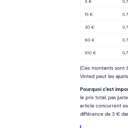
5 €
0,
15 €
0,
30 €
0,
60 €
0,
100 €
0,
(Ces montants sont ba
Vinted peut les ajuste
Pourquoi c'est impor
le prix total, pas just
article concurrent es
différence de 3 € da