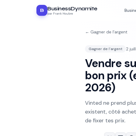
BusinessDynamite
B
Busin
par Frank Houbre
←
Gagner de l'argent
2 jui
Gagner de l'argent
Vendre su
bon prix (
2026)
Vinted ne prend plu
existent, côté ach
de fixer tes prix.