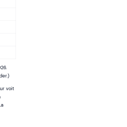
026.
der.)
ur voit
n
La