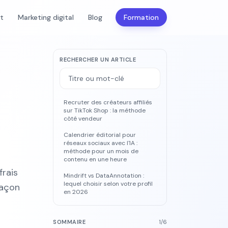
nt
Marketing digital
Blog
Formation
RECHERCHER UN ARTICLE
Recruter des créateurs affiliés
sur TikTok Shop : la méthode
côté vendeur
Calendrier éditorial pour
réseaux sociaux avec l'IA :
méthode pour un mois de
contenu en une heure
frais
Mindrift vs DataAnnotation :
lequel choisir selon votre profil
façon
en 2026
SOMMAIRE
1
/
6