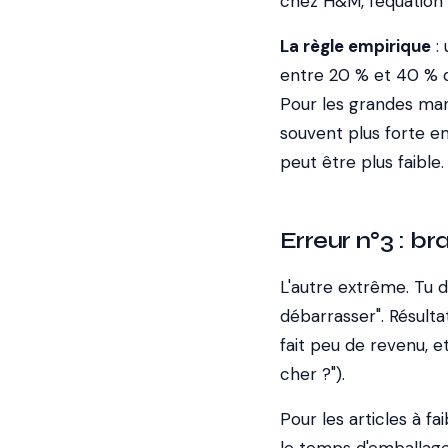
chez H&M, l'équation 
La règle empirique
: 
entre 20 % et 40 % du
Pour les grandes marq
souvent plus forte e
peut être plus faible.
Erreur n°3 : b
L'autre extrême. Tu d
débarrasser". Résulta
fait peu de revenu, e
cher ?").
Pour les articles à fa