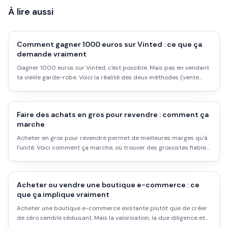
À lire aussi
Comment gagner 1000 euros sur Vinted : ce que ça
demande vraiment
Gagner 1000 euros sur Vinted, c'est possible. Mais pas en vendant
ta vieille garde-robe. Voici la réalité des deux méthodes (vente
personnelle et achat-revente), ce que ça demande en temps, en
argent et en organisation, plus les règles fiscales en vigueur en
2026.
Faire des achats en gros pour revendre : comment ça
marche
Acheter en gros pour revendre permet de meilleures marges qu'à
l'unité. Voici comment ça marche, où trouver des grossistes fiables,
le budget à prévoir et les pièges à éviter.
Acheter ou vendre une boutique e-commerce : ce
que ça implique vraiment
Acheter une boutique e-commerce existante plutôt que de créer
de zéro semble séduisant. Mais la valorisation, la due diligence et
les pièges sont rarement expliqués clairement. Voici comment ça