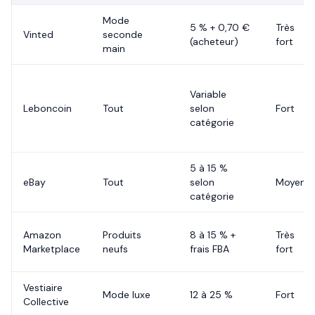
Mode
5 % + 0,70 €
Très
Vinted
seconde
(acheteur)
fort
main
Variable
Leboncoin
Tout
selon
Fort
catégorie
5 à 15 %
eBay
Tout
selon
Moyen
catégorie
Amazon
Produits
8 à 15 % +
Très
Marketplace
neufs
frais FBA
fort
Vestiaire
Mode luxe
12 à 25 %
Fort
Collective