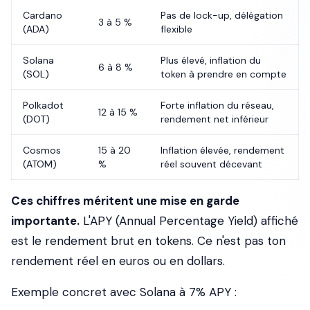
Cardano
Pas de lock-up, délégation
3 à 5 %
(ADA)
flexible
Solana
Plus élevé, inflation du
6 à 8 %
(SOL)
token à prendre en compte
Polkadot
Forte inflation du réseau,
12 à 15 %
(DOT)
rendement net inférieur
Cosmos
15 à 20
Inflation élevée, rendement
(ATOM)
%
réel souvent décevant
Ces chiffres méritent une mise en garde
importante.
L'APY (Annual Percentage Yield) affiché
est le rendement brut en tokens. Ce n'est pas ton
rendement réel en euros ou en dollars.
Exemple concret avec Solana à 7% APY :