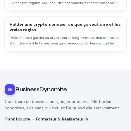
Exchanges régulés AMF, sécurité des wallets, fiscalité française,
arnaques à éviter : ce que personne ne vous explique clairement
en amont.
Holder une cryptomonnaie : ce que ça veut dire et les
vraies règles
"Holder", c'est garder sa crypto sur le long terme au lieu de trader.
Voici d'où vient le terme, pourquoi beaucoup s'y tiennent, et les
règles à respecter pour ne pas se faire mal.
BusinessDynamite
B
Construire un business en ligne, pour de vrai. Méthodes
concrètes, avis sans bullshit, et l'IA quand elle sert vraiment.
Frank Houbre — Formateur & Réalisateur IA