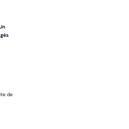
Un
agés
ite de