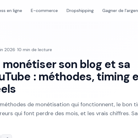
ess en ligne
E-commerce
Dropshipping
Gagner de l'arge
uin 2026
·
10
min de lecture
onétiser son blog et sa
uTube : méthodes, timing 
éels
s méthodes de monétisation qui fonctionnent, le bon t
reurs qui font perdre des mois, et les vrais chiffres. S