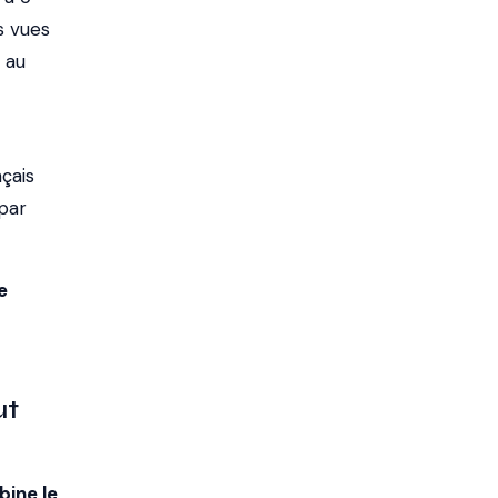
s vues
 au
nçais
par
e
ut
ine le