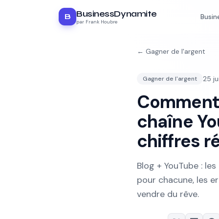
BusinessDynamite
B
Busin
par Frank Houbre
←
Gagner de l'argent
25 j
Gagner de l'argent
Comment m
chaîne Yo
chiffres r
Blog + YouTube : le
pour chacune, les er
vendre du rêve.