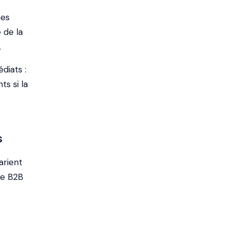
nes
 de la
.
diats :
s si la
s
arient
he B2B