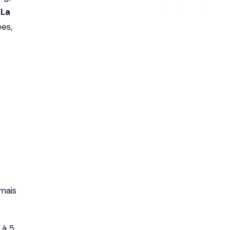
.
La
es,
 mais
 à 5