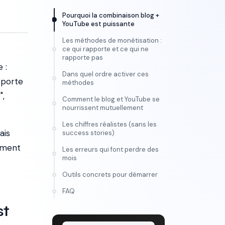
Pourquoi la combinaison blog +
YouTube est puissante
Les méthodes de monétisation :
ce qui rapporte et ce qui ne
rapporte pas
 :
Dans quel ordre activer ces
pporte
méthodes
",
Comment le blog et YouTube se
nourrissent mutuellement
Les chiffres réalistes (sans les
ais
success stories)
mment
Les erreurs qui font perdre des
mois
Outils concrets pour démarrer
FORMATION
FAQ
Maîtrise l'IA vidéo, de
st
l'idée au montage