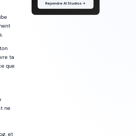
Rejoindre AI Studios
ube
chent
s.
ton
uvre ta
ce que
o
st ne
og, et