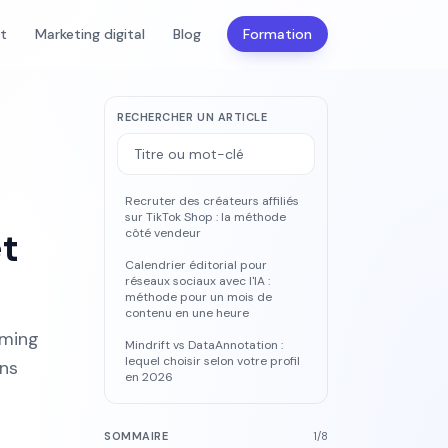
nt
Marketing digital
Blog
Formation
RECHERCHER UN ARTICLE
Recruter des créateurs affiliés
sur TikTok Shop : la méthode
et
côté vendeur
Calendrier éditorial pour
réseaux sociaux avec l'IA :
méthode pour un mois de
contenu en une heure
iming
Mindrift vs DataAnnotation :
lequel choisir selon votre profil
ans
en 2026
SOMMAIRE
1
/
8