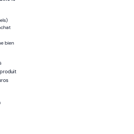
els)
achat
ne bien
s
 produit
uros
à