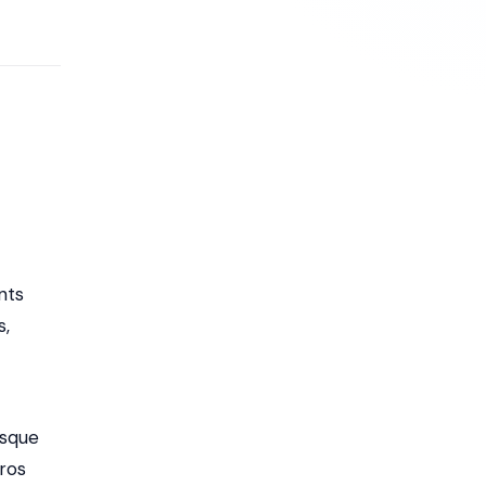
nts
s,
esque
ros