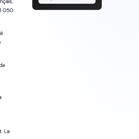
nçais,
 1 050
té
e
de
a
. La