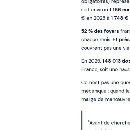
obligatoires) repré
soit environ
1 186 eu
€ en 2025 à
1 748 €
52 % des foyers
fran
chaque mois. Et
près
couvrent pas une vie
En 2025,
148 013 do
France, soit une haus
Ce n'est pas une que
mécanique : quand le
marge de manœuvre 
"Avant de chercher