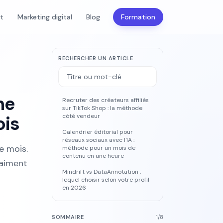
nt
Marketing digital
Blog
Formation
RECHERCHER UN ARTICLE
he
Recruter des créateurs affiliés
sur TikTok Shop : la méthode
ois
côté vendeur
Calendrier éditorial pour
réseaux sociaux avec l'IA :
e mois.
méthode pour un mois de
contenu en une heure
raiment
Mindrift vs DataAnnotation :
lequel choisir selon votre profil
en 2026
SOMMAIRE
1
/
8