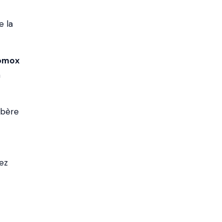
e la
omox
n
ibère
ez