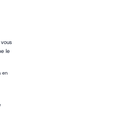
 vous
ne le
s en
e