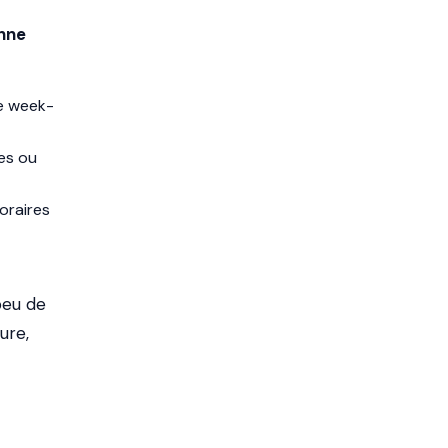
onne
le week-
es ou
oraires
 peu de
ure,