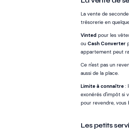
La vente de se
La vente de seconde 
trésorerie en quelque
Vinted
pour les vêt
ou
Cash Converter
p
appartement peut r
Ce n'est pas un reve
aussi de la place.
Limite à connaître
: 
exonérés d'impôt si 
pour revendre, vous b
Les petits servi