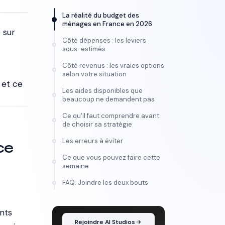
La réalité du budget des
ménages en France en 2026
 sur
Côté dépenses : les leviers
sous-estimés
Côté revenus : les vraies options
selon votre situation
, et ce
Les aides disponibles que
beaucoup ne demandent pas
Ce qu'il faut comprendre avant
de choisir sa stratégie
Les erreurs à éviter
ce
Ce que vous pouvez faire cette
semaine
FORMATION
FAQ. Joindre les deux bouts
Maîtrise l'IA vidéo, de
l'idée au montage
nts
Rejoindre AI Studios