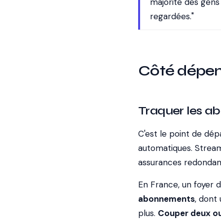
majorité des gens 
regardées."
Côté dépens
Traquer les a
C'est le point de dép
automatiques. Stream
assurances redondant
En France, un foyer
abonnements
, dont 
plus.
Couper deux ou