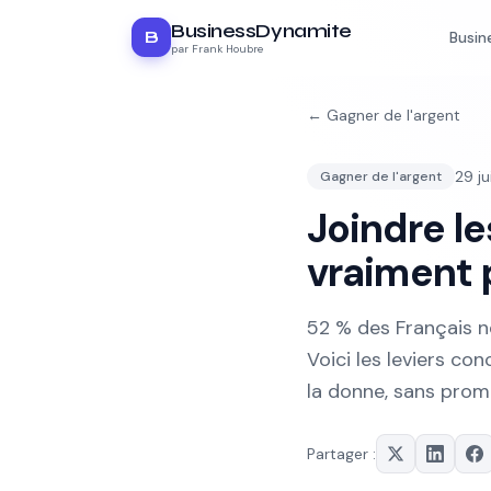
BusinessDynamite
B
Busin
par Frank Houbre
←
Gagner de l'argent
29 j
Gagner de l'argent
Joindre l
vraiment p
52 % des Français n
Voici les leviers co
la donne, sans prom
Partager :