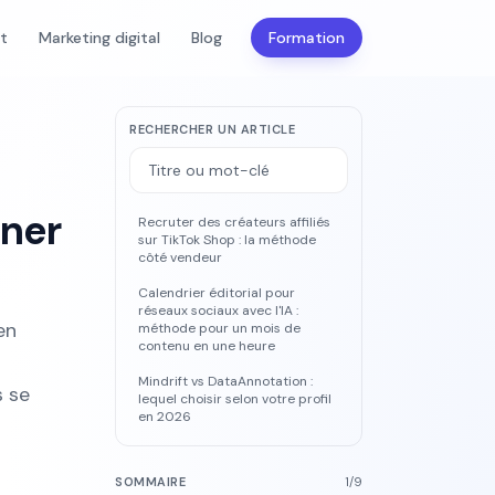
nt
Marketing digital
Blog
Formation
RECHERCHER UN ARTICLE
gner
Recruter des créateurs affiliés
sur TikTok Shop : la méthode
côté vendeur
Calendrier éditorial pour
réseaux sociaux avec l'IA :
en
méthode pour un mois de
contenu en une heure
Mindrift vs DataAnnotation :
s se
lequel choisir selon votre profil
en 2026
SOMMAIRE
1
/
9