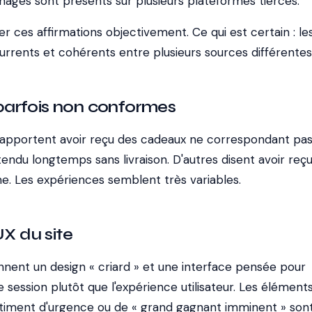
nages sont présents sur plusieurs plateformes tierces.
ifier ces affirmations objectivement. Ce qui est certain : le
urrents et cohérents entre plusieurs sources différentes
arfois non conformes
s rapportent avoir reçu des cadeaux ne correspondant pas
ttendu longtemps sans livraison. D'autres disent avoir reçu
. Les expériences semblent très variables.
UX du site
nnent un design « criard » et une interface pensée pour
 session plutôt que l'expérience utilisateur. Les élément
ntiment d'urgence ou de « grand gagnant imminent » son