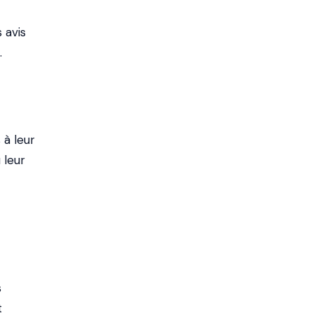
s avis
.
 à leur
 leur
s
t