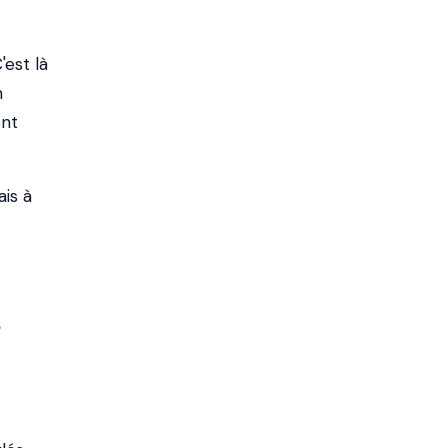
'est là
n
ent
ais à
s