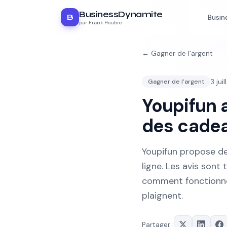
BusinessDynamite
B
Busin
par Frank Houbre
←
Gagner de l'argent
3 jui
Gagner de l'argent
Youpifun a
des cadea
Youpifun propose de
ligne. Les avis sont
comment fonctionne l
plaignent.
Partager :