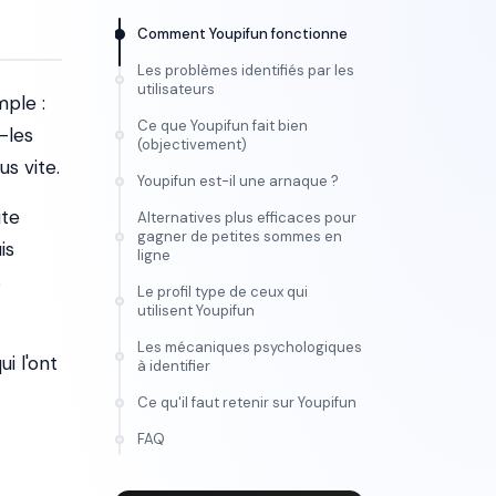
Comment Youpifun fonctionne
Les problèmes identifiés par les
utilisateurs
mple :
Ce que Youpifun fait bien
-les
(objectivement)
s vite.
Youpifun est-il une arnaque ?
ite
Alternatives plus efficaces pour
gagner de petites sommes en
is
ligne
s
Le profil type de ceux qui
utilisent Youpifun
Les mécaniques psychologiques
ui l'ont
à identifier
Ce qu'il faut retenir sur Youpifun
FORMATION
FAQ
Maîtrise l'IA vidéo, de
l'idée au montage