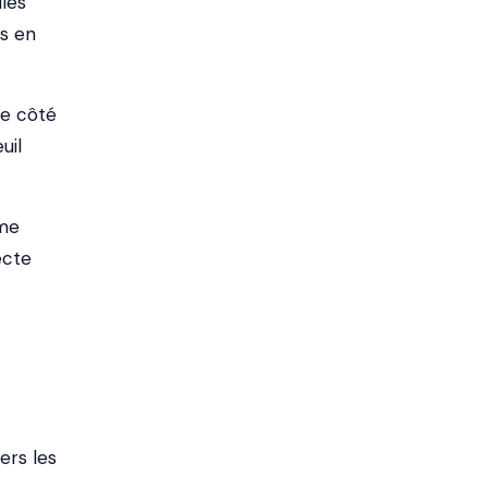
lés
is en
de côté
uil
ême
ecte
ers les