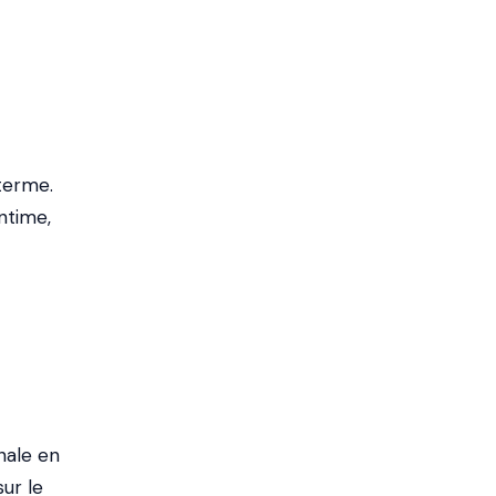
 terme.
ntime,
nale en
ur le