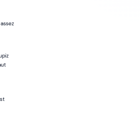
 assez
upiz
aut
st