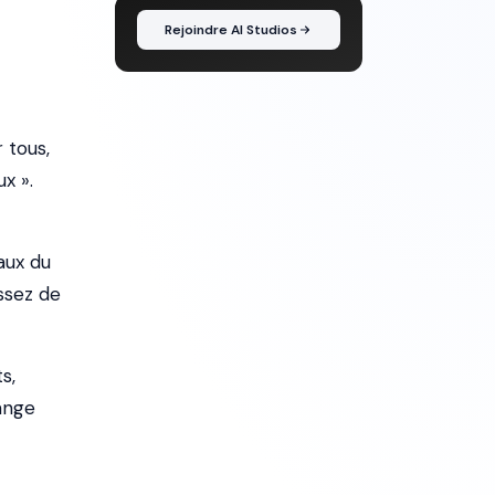
Rejoindre AI Studios
 tous,
x ».
aux du
ssez de
s,
hange