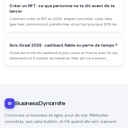
Créer un NFT : ce que personne ne te dit avant de te
lancer
Comment créer un NFT en 2026 : étapes concrètes, coûts réels
(gas fees, commissions), plateformes, et surtout pourquoi 95% des
NFT créés ne se vendent jamais.
Avis iGraal 2026 : cashback fiable ou perte de temps ?
iGraal est le site de cashback le plus connu en France, avec 20 ans
d'existence et 8 millions de membres. Mais est-ce vraiment
rentable ? Les taux réels, les délais, les pièges et comment l'utiliser
intelligemment.
BusinessDynamite
B
Construire un business en ligne, pour de vrai. Méthodes
concrètes, avis sans bullshit, et l'IA quand elle sert vraiment.