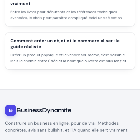
vraiment
Entre les livres pour débutants et les références techniques
avancées, le choix peut paraître compliqué. Voici une sélection
honnête de livres sur les cryptomonnaies, la blockchain et les NFT
disponibles en français, avec ce qu'ils valent vraiment.
Comment créer un objet et le commercialiser : le
guide réaliste
Créer un produit physique et le vendre soi-même, c'est possible.
Mais le chemin entre l'idée et la boutique ouverte est plus long et
plus coûteux que les formateurs en ligne le disent. Voici ce qui se
passe vraiment.
BusinessDynamite
B
Construire un business en ligne, pour de vrai. Méthodes
concrètes, avis sans bullshit, et l'IA quand elle sert vraiment.