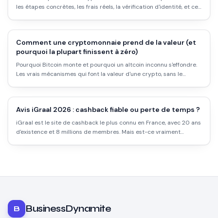
les étapes concrètes, les frais réels, la vérification d'identité, et ce
que tu dois absolument déclarer au fisc.
Comment une cryptomonnaie prend de la valeur (et
pourquoi la plupart finissent à zéro)
Pourquoi Bitcoin monte et pourquoi un altcoin inconnu s'effondre.
Les vrais mécanismes qui font la valeur d'une crypto, sans le
discours marketing des projets.
Avis iGraal 2026 : cashback fiable ou perte de temps ?
iGraal est le site de cashback le plus connu en France, avec 20 ans
d'existence et 8 millions de membres. Mais est-ce vraiment
rentable ? Les taux réels, les délais, les pièges et comment l'utiliser
intelligemment.
BusinessDynamite
B