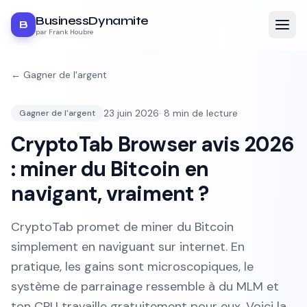
BusinessDynamite
B
par Frank Houbre
←
Gagner de l'argent
23 juin 2026
·
8
min de lecture
Gagner de l'argent
CryptoTab Browser avis 2026
: miner du Bitcoin en
navigant, vraiment ?
CryptoTab promet de miner du Bitcoin
simplement en naviguant sur internet. En
pratique, les gains sont microscopiques, le
système de parrainage ressemble à du MLM et
ton CPU travaille gratuitement pour eux. Voici la