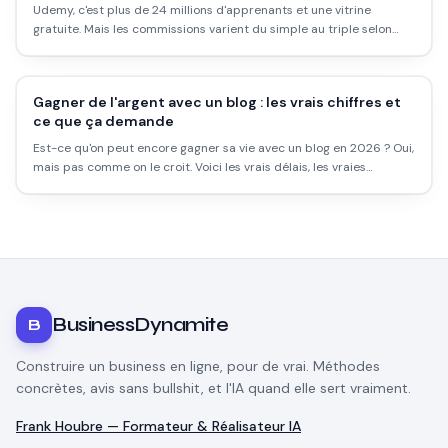
Udemy, c'est plus de 24 millions d'apprenants et une vitrine
gratuite. Mais les commissions varient du simple au triple selon
d'où vient l'acheteur. Voici le fonctionnement réel, les revenus
attendus, et les pièges à éviter.
Gagner de l'argent avec un blog : les vrais chiffres et
ce que ça demande
Est-ce qu'on peut encore gagner sa vie avec un blog en 2026 ? Oui,
mais pas comme on le croit. Voici les vrais délais, les vraies
méthodes de monétisation, et ce que les success stories ne
racontent pas.
BusinessDynamite
B
Construire un business en ligne, pour de vrai. Méthodes
concrètes, avis sans bullshit, et l'IA quand elle sert vraiment.
Frank Houbre — Formateur & Réalisateur IA