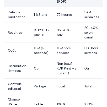
(KDP)
Délai de
1 à 4
1 à 3 ans
72 heures
publication
semaines
20-40%
8-12% du
35-70% du
Royalties
selon
prix HT
prix
canal
0 € (si
0 € hors
0 € hors
Coût
accepté)
services
services
Non (sauf
Distribution
Oui
KDP Print via
Oui
librairies
Ingram)
Contrôle
Partagé
Total
Total
éditorial
Chance
d'être
Faible
100%
100%