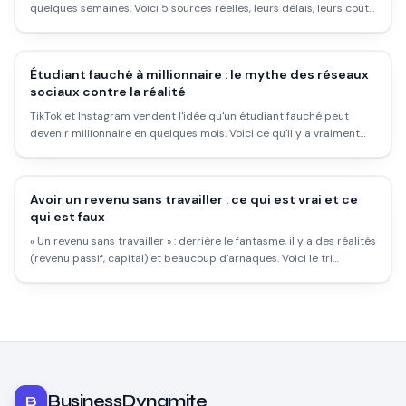
quelques semaines. Voici 5 sources réelles, leurs délais, leurs coûts
d'entrée, et les pièges à éviter pour y arriver sans te faire vendre
du rêve.
Étudiant fauché à millionnaire : le mythe des réseaux
sociaux contre la réalité
TikTok et Instagram vendent l'idée qu'un étudiant fauché peut
devenir millionnaire en quelques mois. Voici ce qu'il y a vraiment
derrière ces histoires, et les vraies méthodes qui permettent de
construire quelque chose de solide.
Avoir un revenu sans travailler : ce qui est vrai et ce
qui est faux
« Un revenu sans travailler » : derrière le fantasme, il y a des réalités
(revenu passif, capital) et beaucoup d'arnaques. Voici le tri
honnête.
BusinessDynamite
B