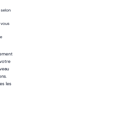
 selon
 vous
de
quement
votre
iveau
ons.
es les