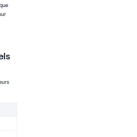
 que
sur
els
eurs