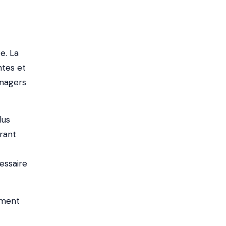
e. La
ntes et
énagers
lus
rant
essaire
lement