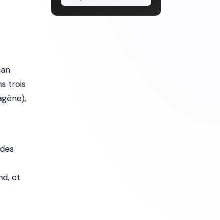
can
s trois
agène),
 des
d, et