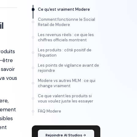
Ce qu'est vraiment Modere
Comment fonctionne le Social
l
Retail de Modere
Les revenus réels : ce que les
chiffres officiels montrent
Les produits : côté positif de
oduits
l'équation
n-être
Les points de vigilance avant de
 savoir
rejoindre
va vous
Modere vs autres MLM : ce qui
change vraiment
Ce que valent les produits si
ere,
vous voulez juste les essayer
llement
FORMATION
FAQ Modere
Maîtrise l'IA vidéo, de
sibles
l'idée au montage
ent
Rejoindre AI Studios