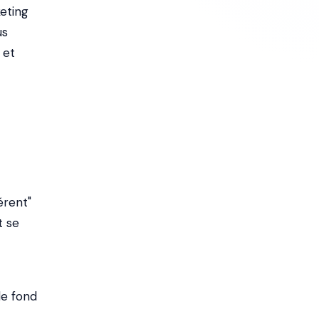
eting
us
 et
érent"
t se
de fond