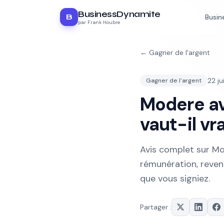
BusinessDynamite
B
Busin
par Frank Houbre
←
Gagner de l'argent
22 j
Gagner de l'argent
Modere avi
vaut-il vr
Avis complet sur Mod
rémunération, revenu
que vous signiez.
Partager :