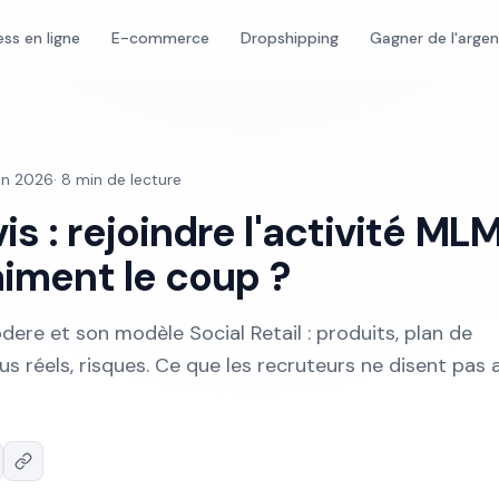
ess en ligne
E-commerce
Dropshipping
Gagner de l'arge
uin 2026
·
8
min de lecture
s : rejoindre l'activité ML
aiment le coup ?
ere et son modèle Social Retail : produits, plan de
s réels, risques. Ce que les recruteurs ne disent pas 