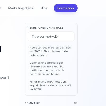
nt
Marketing digital
Blog
Formation
RECHERCHER UN ARTICLE
M
Recruter des créateurs affiliés
sur TikTok Shop : la méthode
côté vendeur
Calendrier éditorial pour
réseaux sociaux avec l'IA :
méthode pour un mois de
contenu en une heure
avant
Mindrift vs DataAnnotation :
lequel choisir selon votre profil
en 2026
SOMMAIRE
1
/
8