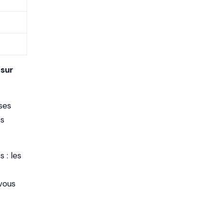
 sur
ses
es
 : les
vous