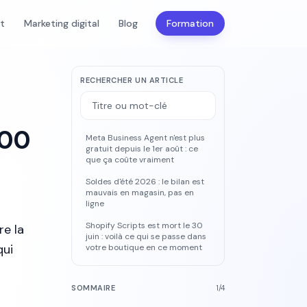
nt
Marketing digital
Blog
Formation
RECHERCHER UN ARTICLE
200
Meta Business Agent n'est plus
gratuit depuis le 1er août : ce
que ça coûte vraiment
Soldes d'été 2026 : le bilan est
mauvais en magasin, pas en
ligne
Shopify Scripts est mort le 30
re la
juin : voilà ce qui se passe dans
qui
votre boutique en ce moment
SOMMAIRE
1
/
4