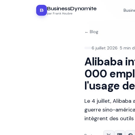
BusinessDynamite
B
Busin
par Frank Houbre
← Blog
6 juillet 2026
·
5
min d
Alibaba i
000 emplo
l'usage de
Le 4 juillet, Alibab
guerre sino-américai
intègrent des outils 