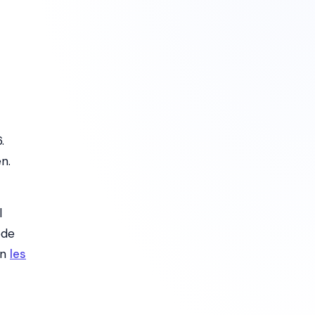
.
n.
l
ode
on
les