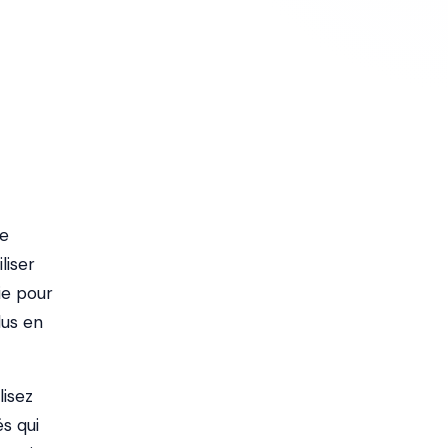
de
liser
ie pour
lus en
lisez
és qui