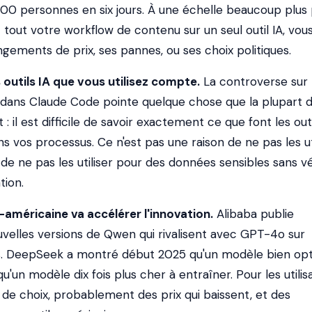
0 personnes en six jours. À une échelle beaucoup plus p
t tout votre workflow de contenu sur un seul outil IA, vou
gements de prix, ses pannes, ou ses choix politiques.
outils IA que vous utilisez compte.
La controverse sur 
 dans Claude Code pointe quelque chose que la plupart 
t : il est difficile de savoir exactement ce que font les outi
s vos processus. Ce n'est pas une raison de ne pas les uti
 de ne pas les utiliser pour des données sensibles sans vé
tion.
américaine va accélérer l'innovation.
Alibaba publie
velles versions de Qwen qui rivalisent avec GPT-4o sur
. DeepSeek a montré début 2025 qu'un modèle bien opt
qu'un modèle dix fois plus cher à entraîner. Pour les utilis
us de choix, probablement des prix qui baissent, et des