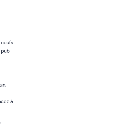
 oeufs
 pub
in,
ncez à
e