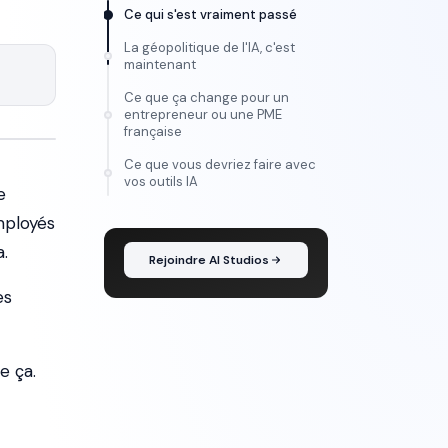
Ce qui s'est vraiment passé
La géopolitique de l'IA, c'est
maintenant
Ce que ça change pour un
entrepreneur ou une PME
française
Ce que vous devriez faire avec
FORMATION
vos outils IA
e
Maîtrise l'IA vidéo, de
l'idée au montage
mployés
a.
Rejoindre AI Studios
es
e ça.