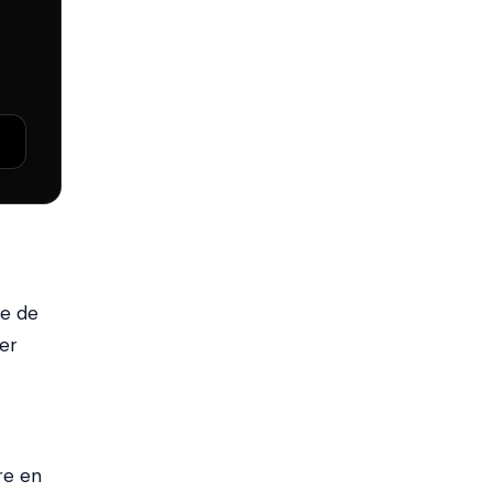
ue de
uer
re en