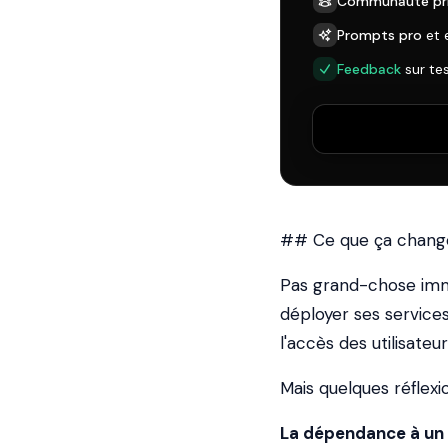
Communauté pr
Prompts pro
et 
Feedback
sur te
## Ce que ça change
Pas grand-chose imm
déployer ses services
l'accès des utilisate
Mais quelques réflexi
La dépendance à un o