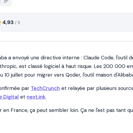
4,93
/ 5
baba a envoyé une directive interne : Claude Code, l'outil d
ropic, est classé logiciel à haut risque. Les 200 000 e
 10 juillet pour migrer vers Qoder, l'outil maison d'Alibab
confirmée par
TechCrunch
et relayée par plusieurs sourc
e Digital
et
next.ink
.
en France, ça peut sembler loin. Ça ne l'est pas tant qu