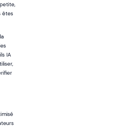
etite,
s êtes
la
des
ls IA
liser,
rifier
imisé
ateurs