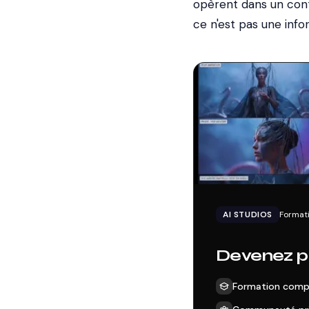
opèrent dans un cont
ce n'est pas une info
AI STUDIOS
Formati
Devenez pr
Formation comp