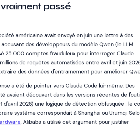
t vraiment passé
société américaine avait envoyé en juin une lettre à des
s accusant des développeurs du modèle Qwen (le LLM
ilisé 25 000 comptes frauduleux pour interroger Claude
llions de requêtes automatisées entre avril et juin 2026
 extraire des données d'entraînement pour améliorer Qwe
ponse a été de pointer vers Claude Code lui-même. Des
é avaient découvert dans les versions récentes de l'outi
.91 d'avril 2026) une logique de détection obfusquée : le c
u horaire système correspondait à Shanghai ou Urumqi. Sel
Hardware
, Alibaba a utilisé cet argument pour justifier