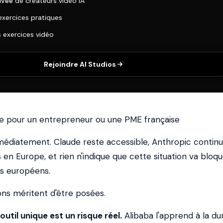
ivée
de créateurs vidéo IA
exercices pratiques
s exercices vidéo
Rejoindre AI Studios
 pour un entrepreneur ou une PME française
édiatement. Claude reste accessible, Anthropic contin
 en Europe, et rien n'indique que cette situation va bloq
urs européens.
ons méritent d'être posées.
util unique est un risque réel.
Alibaba l'apprend à la du