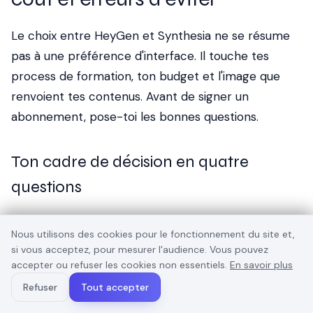
Le choix entre HeyGen et Synthesia ne se résume
pas à une préférence d'interface. Il touche tes
process de formation, ton budget et l'image que
renvoient tes contenus. Avant de signer un
abonnement, pose-toi les bonnes questions.
Ton cadre de décision en quatre
questions
Avant de regarder la moindre fonctionnalité, clarifie
Nous utilisons des cookies pour le fonctionnement du site et,
ton besoin.
si vous acceptez, pour mesurer l'audience. Vous pouvez
accepter ou refuser les cookies non essentiels.
En savoir plus
Quelle est la portée de tes formations ?
S'agit-il
de petits modules internes pour quelques dizaines
Refuser
Tout accepter
d'employés, ou de programmes de grande envergure