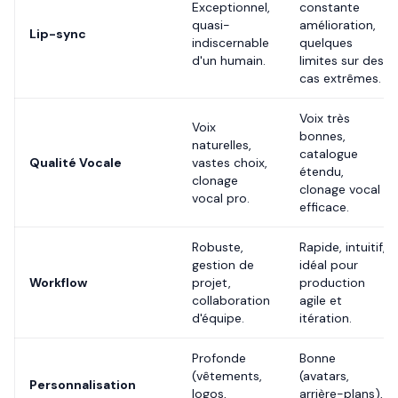
Exceptionnel,
constante
quasi-
amélioration,
Lip-sync
indiscernable
quelques
d'un humain.
limites sur des
cas extrêmes.
Voix très
Voix
bonnes,
naturelles,
catalogue
Qualité Vocale
vastes choix,
étendu,
clonage
clonage vocal
vocal pro.
efficace.
Robuste,
Rapide, intuitif,
gestion de
idéal pour
Workflow
projet,
production
collaboration
agile et
d'équipe.
itération.
Profonde
Bonne
(vêtements,
(avatars,
Personnalisation
logos,
arrière-plans),