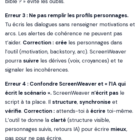
bible ? » évite les oublis.
Erreur 3 : Ne pas remplir les profils personnages.
Tu écris les dialogues sans renseigner motivations et
arcs. Les alertes de cohérence ne peuvent pas
t’aider.
Correction :
crée
les personnages dans
l’outil (motivation, backstory, arc). ScreenWeaver
pourra
suivre
les dérives (voix, croyances) et te
signaler les incohérences.
Erreur 4 : Confondre ScreenWeaver et « l’IA qui
écrit le scénario ».
ScreenWeaver
n’écrit pas
le
script à ta place. Il
structure
,
synchronise
et
vérifie
.
Correction :
attends-toi à
écrire
toi-même.
L’outil te donne la
clarté
(structure visible,
personnages suivis, retours IA) pour écrire
mieux
,
pas pour ne pas écrire.