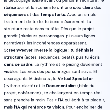
le découpage existe avant ou pendant l’écriture : le
réalisateur et le scénariste ont une idée claire des
séquences
et des
temps forts
. Avec un simple
traitement de texte, tu écris linéairement. La
structure reste dans ta tête. Dès que le projet
grandit (plusieurs personnages, plusieurs lignes
narratives), les incohérences apparaissent.
ScreenWeaver inverse la logique : tu
définis la
structure
(actes, séquences, beats), puis tu
écris
dans ce cadre
. Le rythme et le pacing deviennent
visibles. Les arcs des personnages sont suivis. Et
deux agents IA distincts , le
Virtual Spectator
(rythme, clarté) et le
Documentalist
(bible du
projet, cohérence) , te challengent en temps réel
sans prendre la main. Pas « l’IA qui écrit à ta place »,
mais
l’IA qui renforce ta vision
. Pour enchaîner de