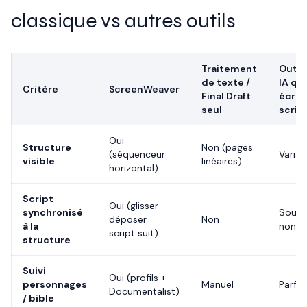
classique vs autres outils
Traitement
Outils
de texte /
IA qui
Critère
ScreenWeaver
Final Draft
écrit 
seul
script
Oui
Structure
Non (pages
(séquenceur
Variab
visible
linéaires)
horizontal)
Script
Oui (glisser-
synchronisé
Souve
déposer =
Non
à la
non
script suit)
structure
Suivi
Oui (profils +
personnages
Manuel
Parfoi
Documentalist)
/ bible