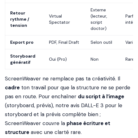
Externe
Retour
Virtual
(lecteur,
Parfoi
rythme /
Spectator
script
intégr
tension
doctor)
Export pro
PDF, Final Draft
Selon outil
Variab
Storyboard
Oui (Pro)
Non
Rare
génératif
ScreenWeaver ne remplace pas ta créativité. Il
cadre
ton travail pour que la structure ne se perde
pas en route. Pour enchaîner
du script à l’image
(storyboard, prévis), notre avis DALL-E 3 pour le
storyboard et la prévis complète bien ;
ScreenWeaver couvre la
phase écriture et
structure
avec une clarté rare.