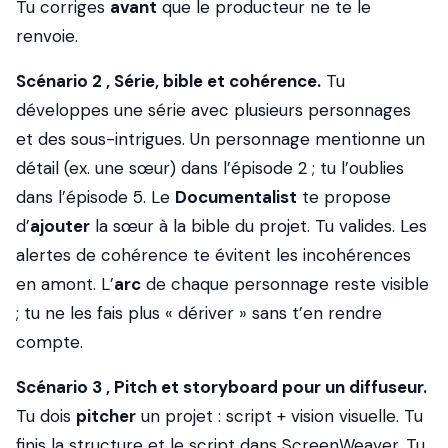
Tu corriges
avant
que le producteur ne te le
renvoie.
Scénario 2 , Série, bible et cohérence.
Tu
développes une série avec plusieurs personnages
et des sous-intrigues. Un personnage mentionne un
détail (ex. une sœur) dans l’épisode 2 ; tu l’oublies
dans l’épisode 5. Le
Documentalist
te propose
d’
ajouter
la sœur à la bible du projet. Tu valides. Les
alertes de cohérence te évitent les incohérences
en amont. L’
arc
de chaque personnage reste visible
; tu ne les fais plus « dériver » sans t’en rendre
compte.
Scénario 3 , Pitch et storyboard pour un diffuseur.
Tu dois
pitcher
un projet : script + vision visuelle. Tu
finis la structure et le script dans ScreenWeaver. Tu