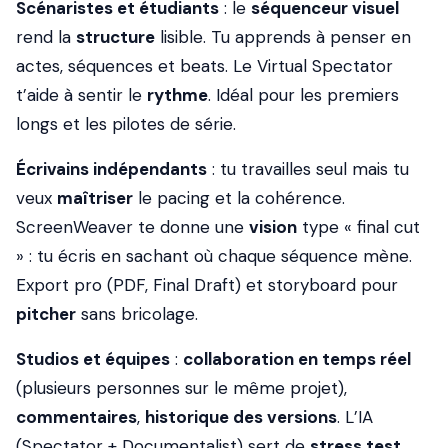
Scénaristes et étudiants
: le
séquenceur visuel
rend la
structure
lisible. Tu apprends à penser en
actes, séquences et beats. Le Virtual Spectator
t’aide à sentir le
rythme
. Idéal pour les premiers
longs et les pilotes de série.
Écrivains indépendants
: tu travailles seul mais tu
veux
maîtriser
le pacing et la cohérence.
ScreenWeaver te donne une
vision
type « final cut
» : tu écris en sachant où chaque séquence mène.
Export pro (PDF, Final Draft) et storyboard pour
pitcher
sans bricolage.
Studios et équipes
:
collaboration en temps réel
(plusieurs personnes sur le même projet),
commentaires
,
historique des versions
. L’IA
(Spectator + Documentalist) sert de
stress test