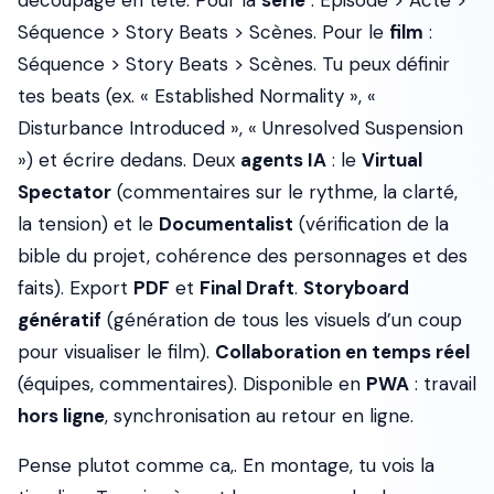
découpage en tête. Pour la
série
: Episode > Acte >
Séquence > Story Beats > Scènes. Pour le
film
:
Séquence > Story Beats > Scènes. Tu peux définir
tes beats (ex. « Established Normality », «
Disturbance Introduced », « Unresolved Suspension
») et écrire dedans. Deux
agents IA
: le
Virtual
Spectator
(commentaires sur le rythme, la clarté,
la tension) et le
Documentalist
(vérification de la
bible du projet, cohérence des personnages et des
faits). Export
PDF
et
Final Draft
.
Storyboard
génératif
(génération de tous les visuels d’un coup
pour visualiser le film).
Collaboration en temps réel
(équipes, commentaires). Disponible en
PWA
: travail
hors ligne
, synchronisation au retour en ligne.
Pense plutot comme ca,. En montage, tu vois la