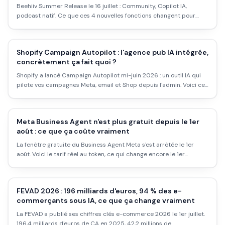
Beehiiv Summer Release le 16 juillet : Community, Copilot IA,
podcast natif. Ce que ces 4 nouvelles fonctions changent pour
monétiser une newsletter.
Shopify Campaign Autopilot : l'agence pub IA intégrée,
concrètement ça fait quoi ?
Shopify a lancé Campaign Autopilot mi-juin 2026 : un outil IA qui
pilote vos campagnes Meta, email et Shop depuis l'admin. Voici ce
qu'il fait vraiment, ses limites, et pour qui c'est utile.
Meta Business Agent n'est plus gratuit depuis le 1er
août : ce que ça coûte vraiment
La fenêtre gratuite du Business Agent Meta s'est arrêtée le 1er
août. Voici le tarif réel au token, ce qui change encore le 1er
octobre, et comment savoir si ça reste rentable pour votre
boutique.
FEVAD 2026 : 196 milliards d'euros, 94 % des e-
commerçants sous IA, ce que ça change vraiment
La FEVAD a publié ses chiffres clés e-commerce 2026 le 1er juillet.
196,4 milliards d'euros de CA en 2025, 42,2 millions de