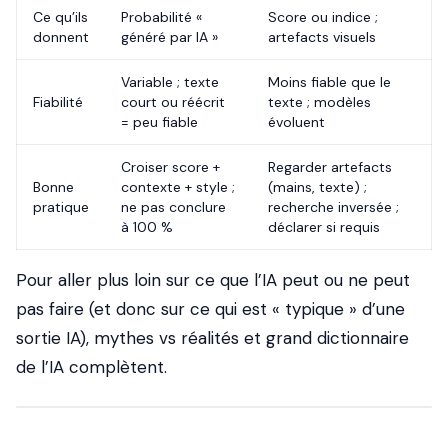
Ce qu’ils
Probabilité «
Score ou indice ;
donnent
généré par IA »
artefacts visuels
Variable ; texte
Moins fiable que le
Fiabilité
court ou réécrit
texte ; modèles
= peu fiable
évoluent
Croiser score +
Regarder artefacts
Bonne
contexte + style ;
(mains, texte) ;
pratique
ne pas conclure
recherche inversée ;
à 100 %
déclarer si requis
Pour aller plus loin sur ce que l’IA peut ou ne peut
pas faire (et donc sur ce qui est « typique » d’une
sortie IA), mythes vs réalités et grand dictionnaire
de l’IA complètent.