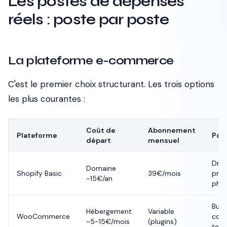
Les postes de dépenses
réels : poste par poste
La plateforme e-commerce
C'est le premier choix structurant. Les trois options
les plus courantes :
Coût de
Abonnement
Plateforme
Pour
départ
mensuel
Drop
Domaine
Shopify Basic
39€/mois
prod
~15€/an
phys
Budg
Hébergement
Variable
WooCommerce
cont
~5-15€/mois
(plugins)
tech