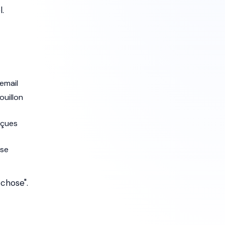
l.
email
ouillon
eçues
nse
 chose".