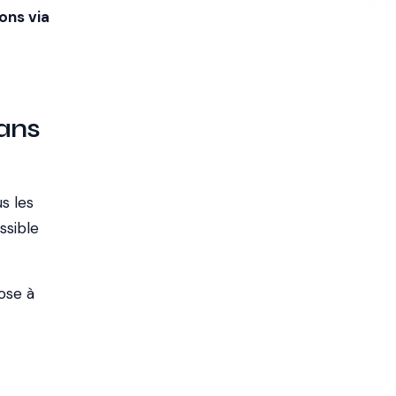
ions via
sans
s les
ssible
ose à