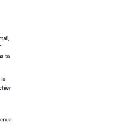
ail,
T
s ta
le
chier
venue