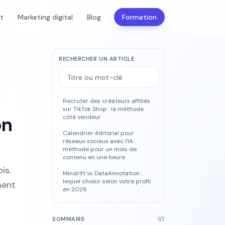
nt
Marketing digital
Blog
Formation
RECHERCHER UN ARTICLE
Recruter des créateurs affiliés
sur TikTok Shop : la méthode
on
côté vendeur
Calendrier éditorial pour
réseaux sociaux avec l'IA :
méthode pour un mois de
contenu en une heure
is.
Mindrift vs DataAnnotation :
lequel choisir selon votre profil
ment
en 2026
SOMMAIRE
1
/
7