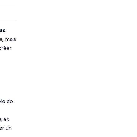
as
e, mais
créer
ôle de
, et
er un