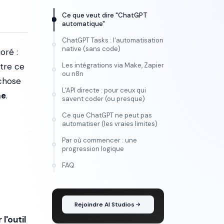
Ce que veut dire "ChatGPT
automatique"
ChatGPT Tasks : l'automatisation
native (sans code)
oré :
être ce
Les intégrations via Make, Zapier
ou n8n
 chose
L'API directe : pour ceux qui
me
.
savent coder (ou presque)
Ce que ChatGPT ne peut pas
automatiser (les vraies limites)
Par où commencer : une
progression logique
FORMATION
FAQ
Maîtrise l'IA vidéo, de
l'idée au montage
Rejoindre AI Studios
l'outil