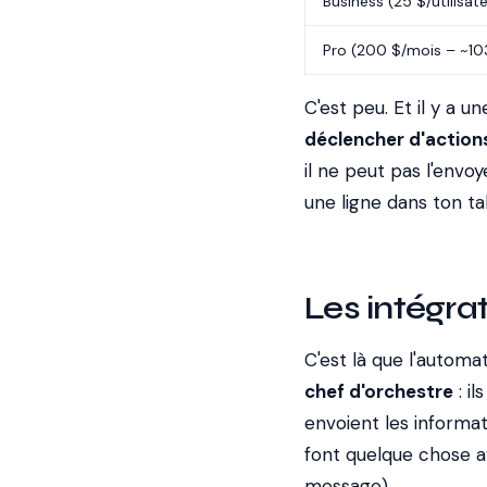
Business (25 $/utilisat
Pro (200 $/mois – ~10
C'est peu. Et il y a 
déclencher d'action
il ne peut pas l'envo
une ligne dans ton tab
Les intégra
C'est là que l'automa
chef d'orchestre
: il
envoient les informat
font quelque chose av
message).