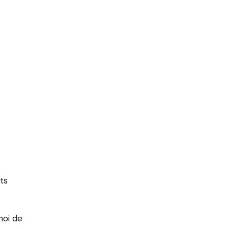
ets
moi de