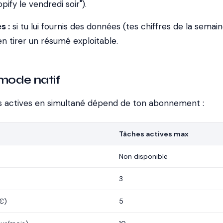
pify le vendredi soir").
s :
si tu lui fournis des données (tes chiffres de la semaine
en tirer un résumé exploitable.
 mode natif
 actives en simultané dépend de ton abonnement :
Tâches actives max
Non disponible
3
 €)
5