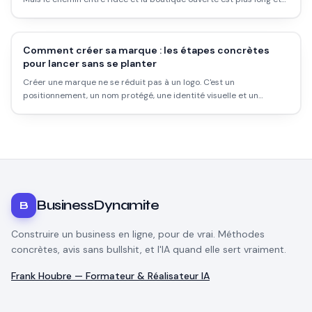
plus coûteux que les formateurs en ligne le disent. Voici ce qui se
passe vraiment.
Comment créer sa marque : les étapes concrètes
pour lancer sans se planter
Créer une marque ne se réduit pas à un logo. C'est un
positionnement, un nom protégé, une identité visuelle et un
modèle de production. Voici le chemin réaliste, avec les coûts vrais
et les erreurs qui font perdre du temps.
BusinessDynamite
B
Construire un business en ligne, pour de vrai. Méthodes
concrètes, avis sans bullshit, et l'IA quand elle sert vraiment.
Frank Houbre — Formateur & Réalisateur IA