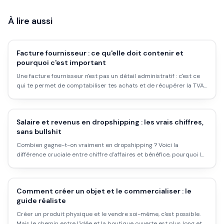
À lire aussi
Facture fournisseur : ce qu'elle doit contenir et
pourquoi c'est important
Une facture fournisseur n'est pas un détail administratif : c'est ce
qui te permet de comptabiliser tes achats et de récupérer la TVA.
Voici les mentions obligatoires et les bons réflexes.
Salaire et revenus en dropshipping : les vrais chiffres,
sans bullshit
Combien gagne-t-on vraiment en dropshipping ? Voici la
différence cruciale entre chiffre d'affaires et bénéfice, pourquoi la
plupart ne gagnent rien, et ce qui sépare les rares qui réussissent.
Comment créer un objet et le commercialiser : le
guide réaliste
Créer un produit physique et le vendre soi-même, c'est possible.
Mais le chemin entre l'idée et la boutique ouverte est plus long et