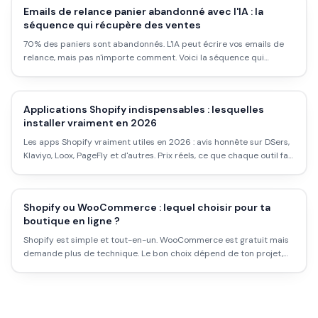
Emails de relance panier abandonné avec l'IA : la
séquence qui récupère des ventes
70% des paniers sont abandonnés. L'IA peut écrire vos emails de
relance, mais pas n'importe comment. Voici la séquence qui
convertit vraiment.
Applications Shopify indispensables : lesquelles
installer vraiment en 2026
Les apps Shopify vraiment utiles en 2026 : avis honnête sur DSers,
Klaviyo, Loox, PageFly et d'autres. Prix réels, ce que chaque outil fait
concrètement, et comment éviter la facture qui explose.
Shopify ou WooCommerce : lequel choisir pour ta
boutique en ligne ?
Shopify est simple et tout-en-un. WooCommerce est gratuit mais
demande plus de technique. Le bon choix dépend de ton projet,
pas des benchmarks génériques. Voici le comparatif honnête.