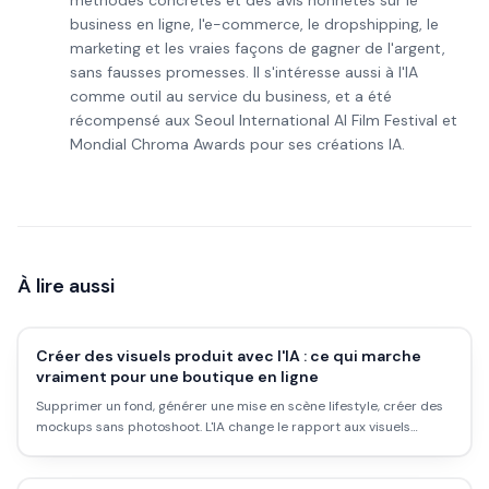
méthodes concrètes et des avis honnêtes sur le
business en ligne, l'e-commerce, le dropshipping, le
marketing et les vraies façons de gagner de l'argent,
sans fausses promesses. Il s'intéresse aussi à l'IA
comme outil au service du business, et a été
récompensé aux Seoul International AI Film Festival et
Mondial Chroma Awards pour ses créations IA.
À lire aussi
Créer des visuels produit avec l'IA : ce qui marche
vraiment pour une boutique en ligne
Supprimer un fond, générer une mise en scène lifestyle, créer des
mockups sans photoshoot. L'IA change le rapport aux visuels
produit pour les petites boutiques. Voici ce qui fonctionne, ce qui
ne fonctionne pas, et comment travailler sans se planter.