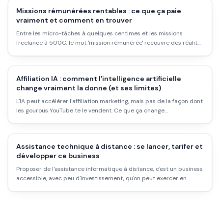
Missions rémunérées rentables : ce que ça paie
vraiment et comment en trouver
Entre les micro-tâches à quelques centimes et les missions
freelance à 500€, le mot 'mission rémunérée' recouvre des réalités
très différentes. Voici ce qui est vraiment rentable, où le trouver et
ce qu'il faut pour se lancer.
Affiliation IA : comment l'intelligence artificielle
change vraiment la donne (et ses limites)
L'IA peut accélérer l'affiliation marketing, mais pas de la façon dont
les gourous YouTube te le vendent. Ce que ça change
concrètement, les outils qui valent quelque chose, les programmes
IA bien rémunérés, et pourquoi l'automatisation totale reste un
mythe.
Assistance technique à distance : se lancer, tarifer et
développer ce business
Proposer de l'assistance informatique à distance, c'est un business
accessible, avec peu d'investissement, qu'on peut exercer en
freelance ou en complément d'un emploi. Ce guide couvre les
tarifs réels, les outils, la prospection et les pièges à éviter.