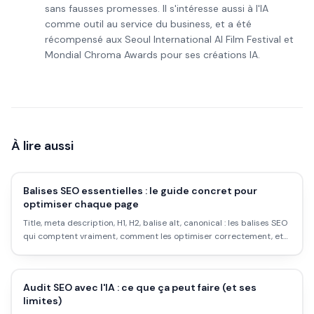
sans fausses promesses. Il s'intéresse aussi à l'IA
comme outil au service du business, et a été
récompensé aux Seoul International AI Film Festival et
Mondial Chroma Awards pour ses créations IA.
À lire aussi
Balises SEO essentielles : le guide concret pour
optimiser chaque page
Title, meta description, H1, H2, balise alt, canonical : les balises SEO
qui comptent vraiment, comment les optimiser correctement, et
les erreurs qui sabotent ton référencement sans que tu t'en
rendes compte.
Audit SEO avec l'IA : ce que ça peut faire (et ses
limites)