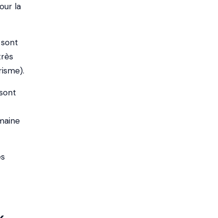
Pour la
sont
très
risme).
sont
maine
es