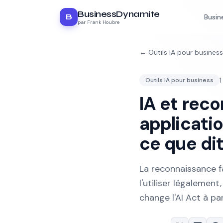
BusinessDynamite
B
Busin
par Frank Houbre
←
Outils IA pour business
1
Outils IA pour business
IA et reco
applicatio
ce que dit 
La reconnaissance fa
l'utiliser légalement
change l'AI Act à pa