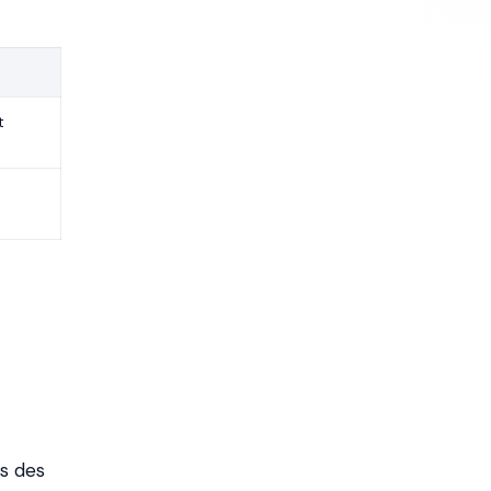
t
ns des