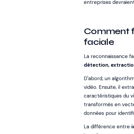
entreprises devraient
Comment fo
faciale
La reconnaissance fac
détection, extracti
D'abord, un algorith
vidéo. Ensuite, il extr
caractéristiques du v
transformés en vecte
données pour identifie
La différence entre
i