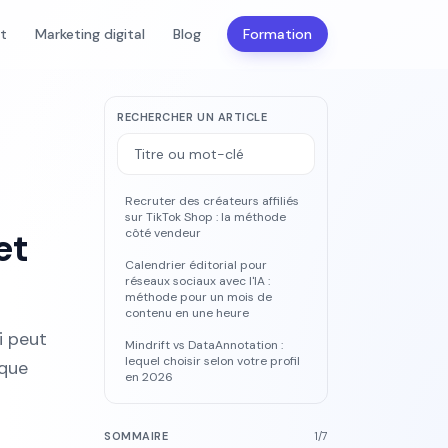
nt
Marketing digital
Blog
Formation
RECHERCHER UN ARTICLE
Recruter des créateurs affiliés
sur TikTok Shop : la méthode
et
côté vendeur
Calendrier éditorial pour
réseaux sociaux avec l'IA :
méthode pour un mois de
contenu en une heure
i peut
Mindrift vs DataAnnotation :
lequel choisir selon votre profil
 que
en 2026
SOMMAIRE
1
/
7