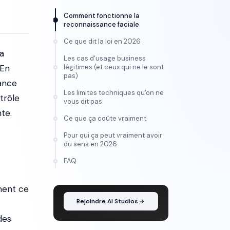
Comment fonctionne la
reconnaissance faciale
Ce que dit la loi en 2026
a
Les cas d'usage business
 En
légitimes (et ceux qui ne le sont
pas)
lance
Les limites techniques qu'on ne
trôle
vous dit pas
te.
Ce que ça coûte vraiment
Pour qui ça peut vraiment avoir
du sens en 2026
FORMATION
FAQ
Maîtrise l'IA vidéo, de
l'idée au montage
ment ce
Rejoindre AI Studios
des