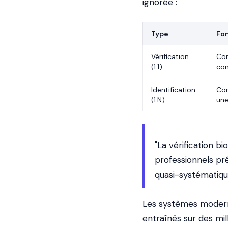
ignorée :
Type
Fo
Vérification
Com
(1:1)
co
Identification
Com
(1:N)
une
"La vérification b
professionnels pré
quasi-systématiqu
Les systèmes moderne
entraînés sur des mi