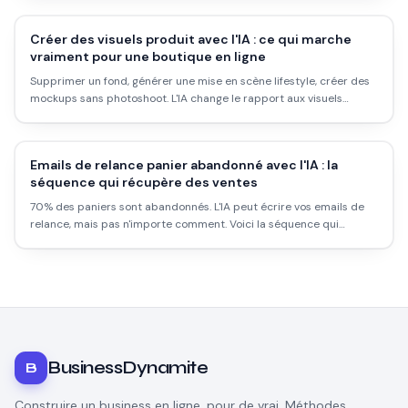
Créer des visuels produit avec l'IA : ce qui marche
vraiment pour une boutique en ligne
Supprimer un fond, générer une mise en scène lifestyle, créer des
mockups sans photoshoot. L'IA change le rapport aux visuels
produit pour les petites boutiques. Voici ce qui fonctionne, ce qui
ne fonctionne pas, et comment travailler sans se planter.
Emails de relance panier abandonné avec l'IA : la
séquence qui récupère des ventes
70% des paniers sont abandonnés. L'IA peut écrire vos emails de
relance, mais pas n'importe comment. Voici la séquence qui
convertit vraiment.
BusinessDynamite
B
Construire un business en ligne, pour de vrai. Méthodes