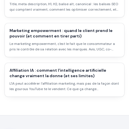
Title, meta description, H1, H2, balise alt, canonical : les balises SEO
qui comptent vraiment, comment les optimiser correctement, et
les erreurs qui sabotent ton référencement sans que tu t'en
rendes compte.
Marketing empowerment : quand le client prend le
pouvoir (et comment en tirer parti)
Le marketing empowerment, c'est le fait que le consommateur a
pris le contrôle de sa relation avec les marques. Avis, UGC, co-
création : voilà comment adapter votre stratégie pour vendre plus
en 2026.
Affiliation IA : comment l'intelligence artificielle
change vraiment la donne (et ses limites)
L'IA peut accélérer l'affiliation marketing, mais pas de la façon dont
les gourous YouTube te le vendent. Ce que ça change
concrètement, les outils qui valent quelque chose, les programmes
IA bien rémunérés, et pourquoi l'automatisation totale reste un
mythe.