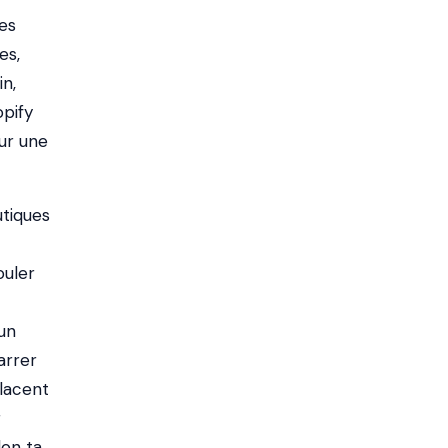
es
es,
in,
pify
ur une
utiques
ouler
un
arrer
placent
r
on ta