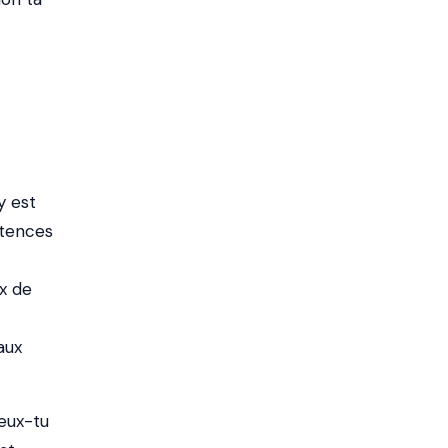
y est
étences
x de
aux
peux-tu