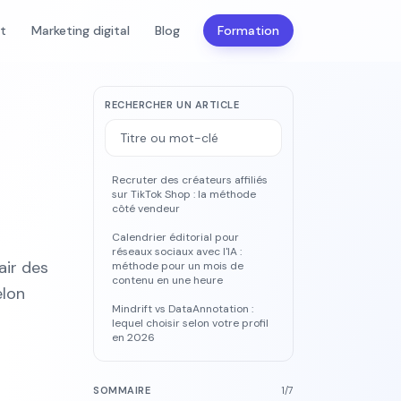
nt
Marketing digital
Blog
Formation
RECHERCHER UN ARTICLE
Recruter des créateurs affiliés
sur TikTok Shop : la méthode
côté vendeur
Calendrier éditorial pour
réseaux sociaux avec l'IA :
air des
méthode pour un mois de
contenu en une heure
elon
Mindrift vs DataAnnotation :
lequel choisir selon votre profil
en 2026
SOMMAIRE
1
/
7