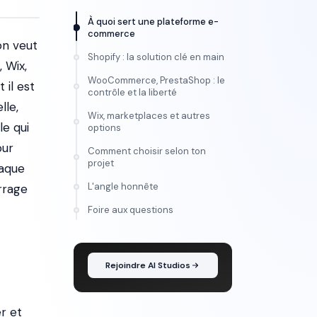
À quoi sert une plateforme e-
commerce
on veut
Shopify : la solution clé en main
 Wix,
WooCommerce, PrestaShop : le
 il est
contrôle et la liberté
lle,
Wix, marketplaces et autres
le qui
options
our
Comment choisir selon ton
projet
haque
L'angle honnête
arrage
FORMATION
Foire aux questions
Maîtrise l'IA vidéo, de
l'idée au montage
Rejoindre AI Studios
r et