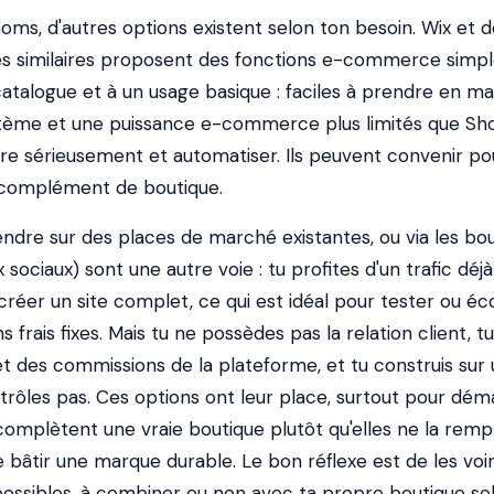
oms, d'autres options existent selon ton besoin. Wix et d
es similaires proposent des fonctions e-commerce simpl
atalogue et à un usage basique : faciles à prendre en ma
tème et une puissance e-commerce plus limités que Sho
re sérieusement et automatiser. Ils peuvent convenir po
n complément de boutique.
ndre sur des places de marché existantes, ou via les bo
sociaux) sont une autre voie : tu profites d'un trafic déjà
créer un site complet, ce qui est idéal pour tester ou éc
 frais fixes. Mais tu ne possèdes pas la relation client, tu
t des commissions de la plateforme, et tu construis sur 
trôles pas. Ces options ont leur place, surtout pour dém
 complètent une vraie boutique plutôt qu'elles ne la rem
e bâtir une marque durable. Le bon réflexe est de les voi
ssibles, à combiner ou non avec ta propre boutique sel