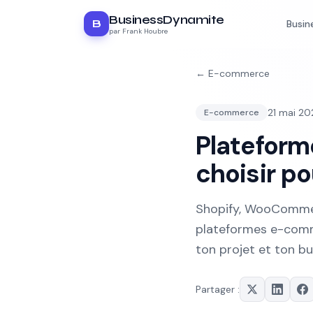
BusinessDynamite
B
Busin
par Frank Houbre
←
E-commerce
21 mai 2
E-commerce
Plateform
choisir po
Shopify, WooCommerc
plateformes e-comme
ton projet et ton b
Partager :