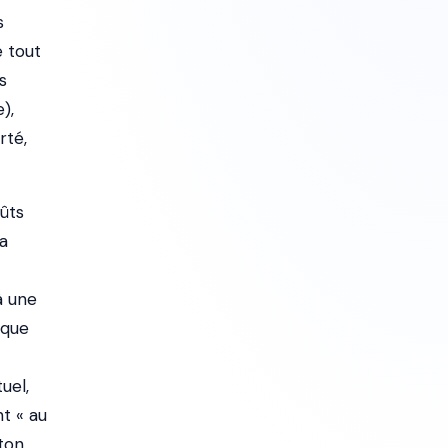
s
e tout
s
),
rté,
oûts
la
à une
ique
uel,
nt « au
 ton