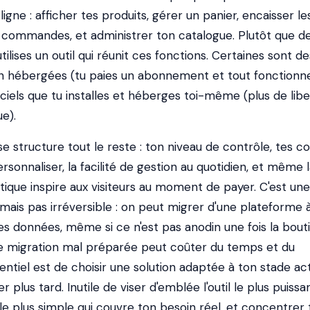
igne : afficher tes produits, gérer un panier, encaisser le
s commandes, et administrer ton catalogue. Plutôt que d
ilises un outil qui réunit ces fonctions. Certaines sont de
in hébergées (tu paies un abonnement et tout fonctionne
iciels que tu installes et héberges toi-même (plus de libe
e).
e structure tout le reste : ton niveau de contrôle, tes c
ersonnaliser, la facilité de gestion au quotidien, et même 
ique inspire aux visiteurs au moment de payer. C'est une
mais pas irréversible : on peut migrer d'une plateforme 
es données, même si ce n'est pas anodin une fois la bout
e migration mal préparée peut coûter du temps et du
ntiel est de choisir une solution adaptée à ton stade act
er plus tard. Inutile de viser d'emblée l'outil le plus puissa
 le plus simple qui couvre ton besoin réel, et concentrer