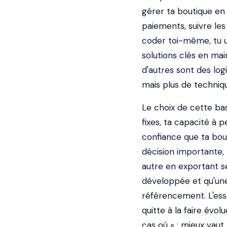
gérer ta boutique en l
paiements, suivre le
coder toi-même, tu ut
solutions clés en ma
d'autres sont des log
mais plus de techniqu
Le choix de cette bas
fixes, ta capacité à p
confiance que ta bout
décision importante, 
autre en exportant s
développée et qu'un
référencement. L'esse
quitte à la faire évolu
cas où » : mieux vaut