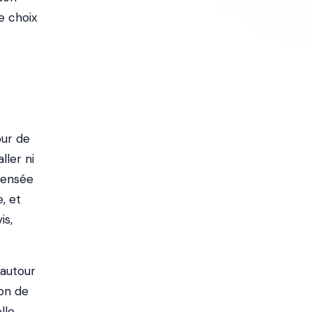
e choix
our de
ller ni
pensée
, et
is,
(autour
ion de
lle