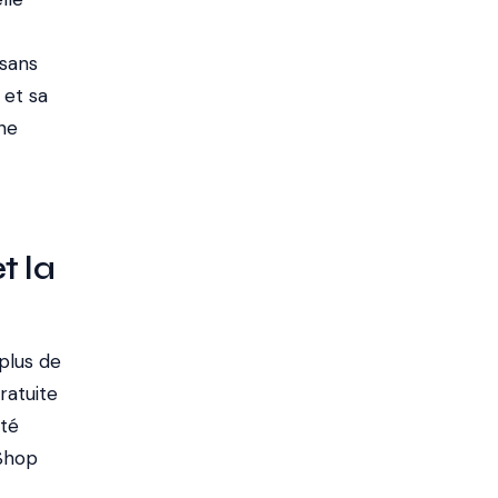
 sans
 et sa
une
t la
plus de
ratuite
rté
aShop