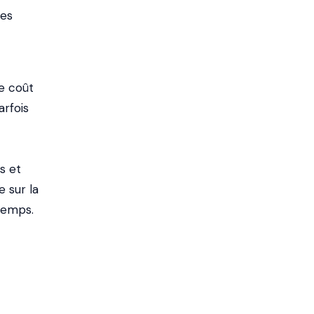
les
e coût
arfois
s et
 sur la
temps.