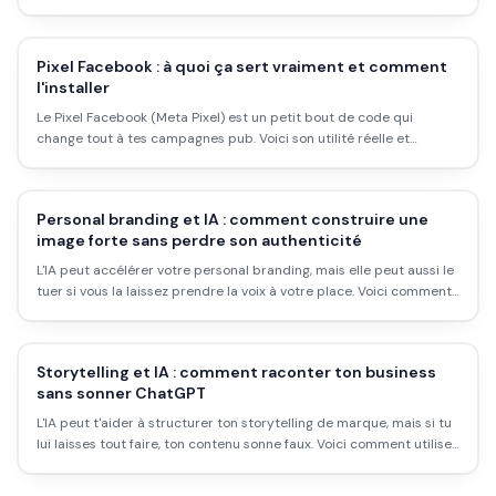
sociaux : bonne plateforme, bon contenu, bon rythme.
Pixel Facebook : à quoi ça sert vraiment et comment
l'installer
Le Pixel Facebook (Meta Pixel) est un petit bout de code qui
change tout à tes campagnes pub. Voici son utilité réelle et
comment l'installer sur Shopify, WordPress ou n'importe quel site.
Personal branding et IA : comment construire une
image forte sans perdre son authenticité
L'IA peut accélérer votre personal branding, mais elle peut aussi le
tuer si vous la laissez prendre la voix à votre place. Voici comment
utiliser l'IA comme outil sans devenir un clone de chatbot.
Storytelling et IA : comment raconter ton business
sans sonner ChatGPT
L'IA peut t'aider à structurer ton storytelling de marque, mais si tu
lui laisses tout faire, ton contenu sonne faux. Voici comment utiliser
ces outils pour amplifier ta voix sans la noyer.