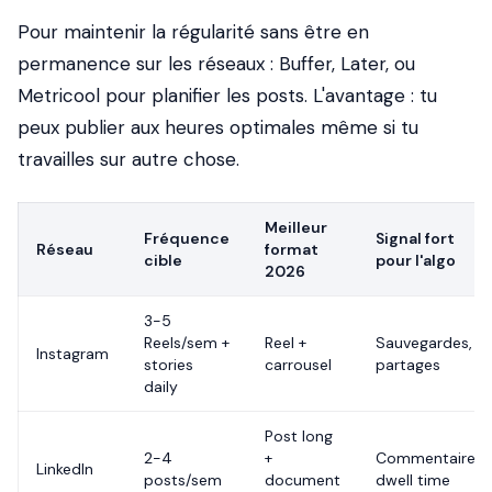
Pour maintenir la régularité sans être en
permanence sur les réseaux : Buffer, Later, ou
Metricool pour planifier les posts. L'avantage : tu
peux publier aux heures optimales même si tu
travailles sur autre chose.
Meilleur
Fréquence
Signal fort
Réseau
format
cible
pour l'algo
2026
3-5
Reels/sem +
Reel +
Sauvegardes,
Instagram
stories
carrousel
partages
daily
Post long
2-4
+
Commentaires,
LinkedIn
posts/sem
document
dwell time