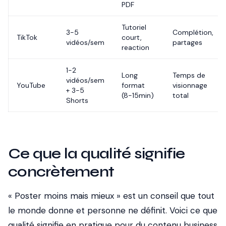
PDF
Tutoriel
3-5
Complétion,
TikTok
court,
vidéos/sem
partages
reaction
1-2
Long
Temps de
vidéos/sem
YouTube
format
visionnage
+ 3-5
(8-15min)
total
Shorts
Ce que la qualité signifie
concrètement
« Poster moins mais mieux » est un conseil que tout
le monde donne et personne ne définit. Voici ce que
qualité signifie en pratique pour du contenu business