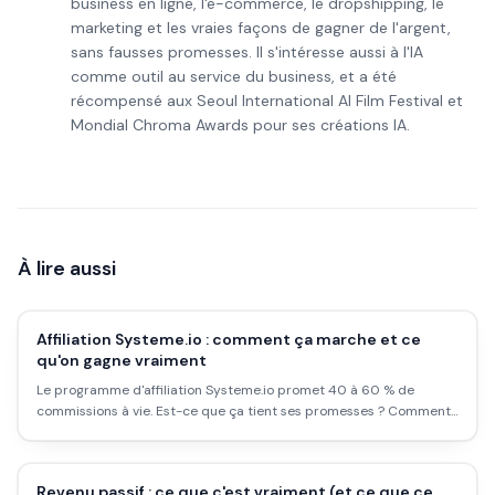
business en ligne, l'e-commerce, le dropshipping, le
marketing et les vraies façons de gagner de l'argent,
sans fausses promesses. Il s'intéresse aussi à l'IA
comme outil au service du business, et a été
récompensé aux Seoul International AI Film Festival et
Mondial Chroma Awards pour ses créations IA.
À lire aussi
Affiliation Systeme.io : comment ça marche et ce
qu'on gagne vraiment
Le programme d'affiliation Systeme.io promet 40 à 60 % de
commissions à vie. Est-ce que ça tient ses promesses ? Comment
rejoindre le programme, quelles stratégies marchent, et quels sont
les pièges à éviter.
Revenu passif : ce que c'est vraiment (et ce que ce