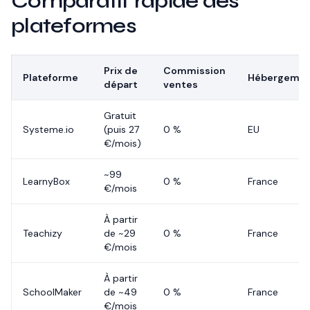
Comparatif rapide des
plateformes
Prix de
Commission
Plateforme
Hébergeme
départ
ventes
Gratuit
Systeme.io
(puis 27
0 %
EU
€/mois)
~99
LearnyBox
0 %
France
€/mois
À partir
Teachizy
de ~29
0 %
France
€/mois
À partir
SchoolMaker
de ~49
0 %
France
€/mois