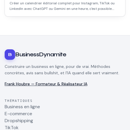
Créer un calendrier éditorial complet pour Instagram, TikTok ou
LinkedIn avec ChatGPT ou Gemini en une heure, c'est possible.
Voici la méthode exacte, les prompts qui marchent, et les erreurs
à éviter.
BusinessDynamite
B
Construire un business en ligne, pour de vrai. Méthodes
concrètes, avis sans bullshit, et l'IA quand elle sert vraiment.
Frank Houbre — Formateur & Réalisateur IA
THÉMATIQUES
Business en ligne
E-commerce
Dropshipping
TikTok