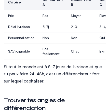
Critère
A
B
C
Prix
Bas
Moyen
Élevé
Délai livraison
5-7j
2-3j
3-4j
Personnalisation
Non
Non
Oui
Pas
SAV joignable
Chat
E-mail
facilement
Si tout le monde est à 5-7 jours de livraison et que
tu peux faire 24-48h, c'est un différenciateur fort
sur lequel capitaliser.
Trouver tes angles de
différenciation