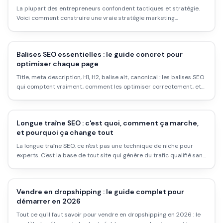
La plupart des entrepreneurs confondent tactiques et stratégie.
Voici comment construire une vraie stratégie marketing
numérique, les étapes concrètes, les erreurs classiques et ce que
ça donne dans la réalité.
Balises SEO essentielles : le guide concret pour
optimiser chaque page
Title, meta description, H1, H2, balise alt, canonical : les balises SEO
qui comptent vraiment, comment les optimiser correctement, et
les erreurs qui sabotent ton référencement sans que tu t'en
rendes compte.
Longue traîne SEO : c'est quoi, comment ça marche,
et pourquoi ça change tout
La longue traîne SEO, ce n'est pas une technique de niche pour
experts. C'est la base de tout site qui génère du trafic qualifié sans
budget publicitaire. Voici ce que c'est, pourquoi la plupart des
sites l'ignorent, et comment l'appliquer concrètement.
Vendre en dropshipping : le guide complet pour
démarrer en 2026
Tout ce qu'il faut savoir pour vendre en dropshipping en 2026 : le