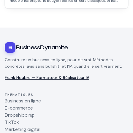
modèle, les étapes, le budget réel, les erreurs classiques, et les
points que personne ne te dit avant de te lancer.
BusinessDynamite
B
Construire un business en ligne, pour de vrai. Méthodes
concrètes, avis sans bullshit, et l'IA quand elle sert vraiment.
Frank Houbre — Formateur & Réalisateur IA
THÉMATIQUES
Business en ligne
E-commerce
Dropshipping
TikTok
Marketing digital