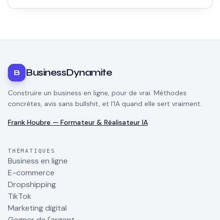
méthodes de monétisation, et ce que les success stories ne
racontent pas.
BusinessDynamite
B
Construire un business en ligne, pour de vrai. Méthodes
concrètes, avis sans bullshit, et l'IA quand elle sert vraiment.
Frank Houbre — Formateur & Réalisateur IA
THÉMATIQUES
Business en ligne
E-commerce
Dropshipping
TikTok
Marketing digital
Gagner de l'argent