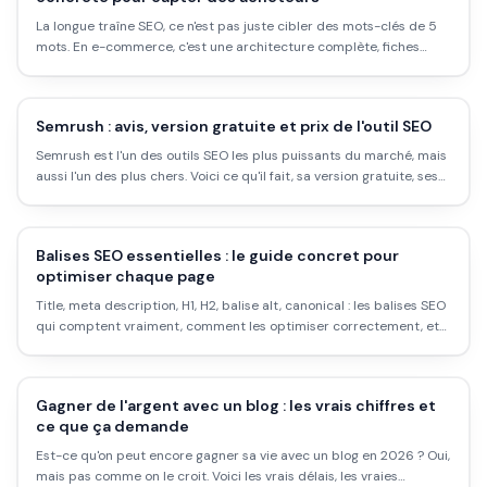
La longue traîne SEO, ce n'est pas juste cibler des mots-clés de 5
mots. En e-commerce, c'est une architecture complète, fiches
produits, pages catégories, contenu éditorial, avec des taux de
conversion 3 fois supérieurs. Voici comment ça marche vraiment.
Semrush : avis, version gratuite et prix de l'outil SEO
Semrush est l'un des outils SEO les plus puissants du marché, mais
aussi l'un des plus chers. Voici ce qu'il fait, sa version gratuite, ses
prix, et s'il vaut le coup pour toi.
Balises SEO essentielles : le guide concret pour
optimiser chaque page
Title, meta description, H1, H2, balise alt, canonical : les balises SEO
qui comptent vraiment, comment les optimiser correctement, et
les erreurs qui sabotent ton référencement sans que tu t'en
rendes compte.
Gagner de l'argent avec un blog : les vrais chiffres et
ce que ça demande
Est-ce qu'on peut encore gagner sa vie avec un blog en 2026 ? Oui,
mais pas comme on le croit. Voici les vrais délais, les vraies