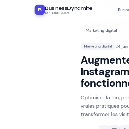
BusinessDynamite
B
Busin
par Frank Houbre
←
Marketing digital
24 jui
Marketing digital
Augmenter
Instagram 
fonctionn
Optimiser la bio, pos
vraies pratiques po
transformer les visi