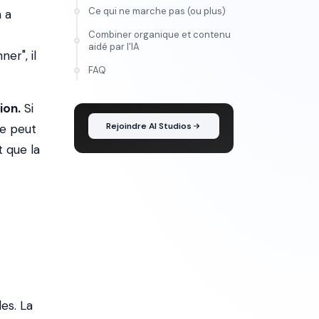
Ce qui ne marche pas (ou plus)
 a
Combiner organique et contenu
aidé par l'IA
er", il
FORMATION
FAQ
Maîtrise l'IA vidéo, de
l'idée au montage
ion.
Si
Rejoindre AI Studios
me peut
t que la
es. La