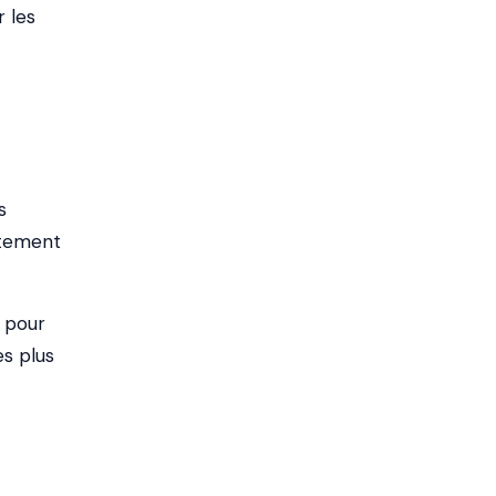
r les
s
ntement
s pour
es plus