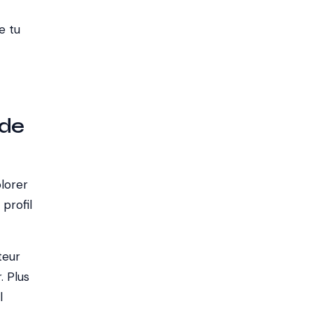
e tu
 de
lorer
 profil
teur
. Plus
l