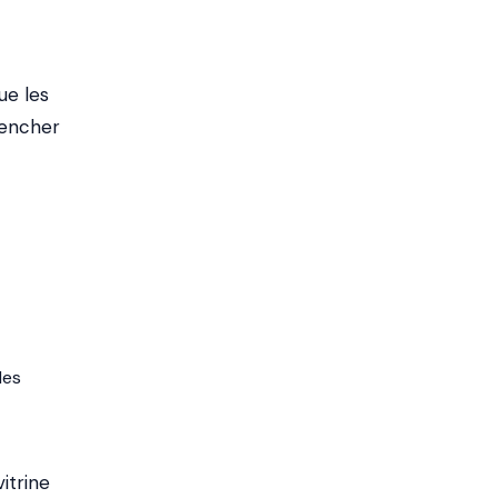
ue les
lencher
les
itrine