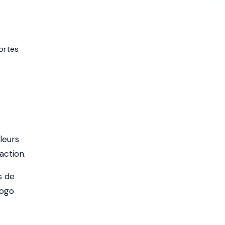
ortes
leurs
action.
s de
logo