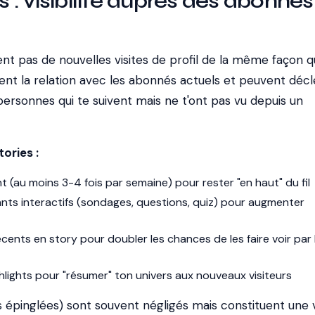
es : visibilité auprès des abonnés
nt pas de nouvelles visites de profil de la même façon q
nent la relation avec les abonnés actuels et peuvent déc
personnes qui te suivent mais ne t'ont pas vu depuis un
tories :
t (au moins 3-4 fois par semaine) pour rester "en haut" du fil
llants interactifs (sondages, questions, quiz) pour augmenter
écents en story pour doubler les chances de les faire voir par 
ighlights pour "résumer" ton univers aux nouveaux visiteurs
es épinglées) sont souvent négligés mais constituent une v