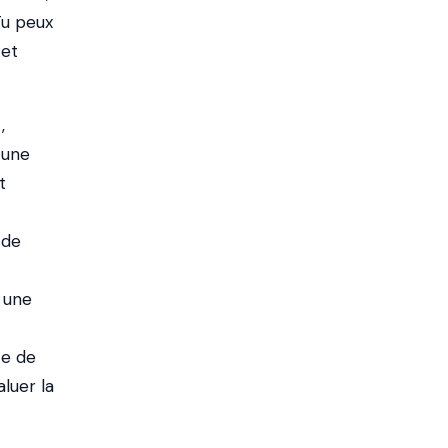
Tu peux
 et
,
cune
t
 de
 une
te de
luer la