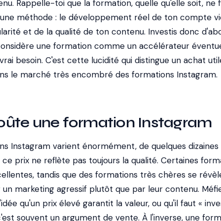
u. Rappelle-toi que la formation, quelle qu'elle soit, ne f
 une méthode : le développement réel de ton compte vi
ularité et de la qualité de ton contenu. Investis donc d'ab
 considère une formation comme un accélérateur éventue
ai besoin. C'est cette lucidité qui distingue un achat uti
ans le marché très encombré des formations Instagram.
ûte une formation Instagram
ons Instagram varient énormément, de quelques dizaines 
et ce prix ne reflète pas toujours la qualité. Certaines for
llentes, tandis que des formations très chères se révèl
 un marketing agressif plutôt que par leur contenu. Méfi
dée qu'un prix élevé garantit la valeur, ou qu'il faut « inve
 c'est souvent un argument de vente. À l'inverse, une for