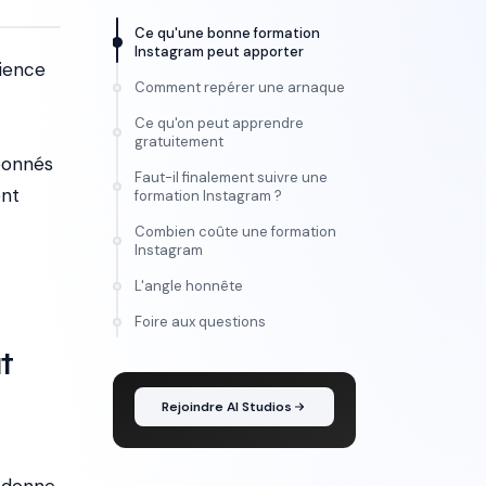
Ce qu'une bonne formation
Instagram peut apporter
ience
Comment repérer une arnaque
Ce qu'on peut apprendre
gratuitement
bonnés
Faut-il finalement suivre une
ent
formation Instagram ?
Combien coûte une formation
Instagram
L'angle honnête
FORMATION
Foire aux questions
Maîtrise l'IA vidéo, de
t
l'idée au montage
Rejoindre AI Studios