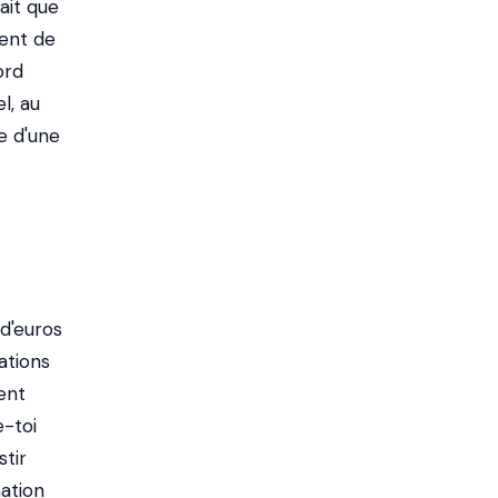
ait que
ent de
ord
l, au
le d'une
d'euros
mations
ent
e-toi
stir
mation