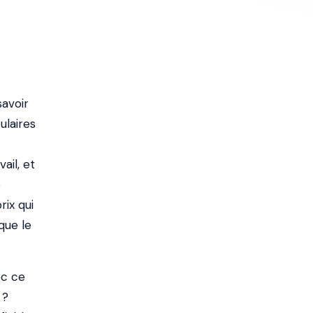
savoir
ulaires
il, et
e
rix qui
que le
ec ce
 ?