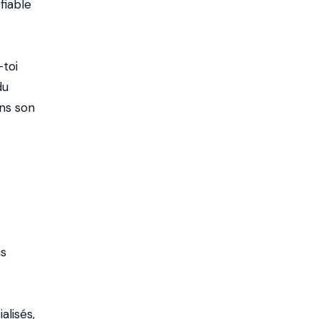
fiable
-toi
du
ins son
ns
lisés,