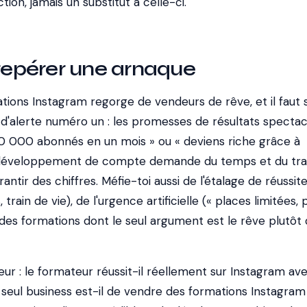
ction, jamais un substitut à celle-ci.
pérer une arnaque
ions Instagram regorge de vendeurs de rêve, et il faut 
l d'alerte numéro un : les promesses de résultats spectac
 10 000 abonnés en un mois » ou « deviens riche grâce à
i développement de compte demande du temps et du trava
ntir des chiffres. Méfie-toi aussi de l'étalage de réussit
rain de vie), de l'urgence artificielle (« places limitées, p
des formations dont le seul argument est le rêve plutôt 
eur : le formateur réussit-il réellement sur Instagram av
n seul business est-il de vendre des formations Instagram