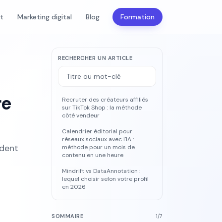
nt
Marketing digital
Blog
Formation
RECHERCHER UN ARTICLE
re
Recruter des créateurs affiliés
sur TikTok Shop : la méthode
côté vendeur
Calendrier éditorial pour
réseaux sociaux avec l'IA :
ndent
méthode pour un mois de
contenu en une heure
Mindrift vs DataAnnotation :
lequel choisir selon votre profil
en 2026
SOMMAIRE
1
/
7