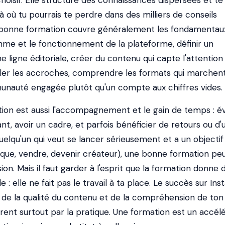
choisir. Elle structure des connaissances dispersées et t
à où tu pourrais te perdre dans des milliers de conseils
 bonne formation couvre généralement les fondamentaux
hme et le fonctionnement de la plateforme, définir un
 ligne éditoriale, créer du contenu qui capte l'attention 
ailler les accroches, comprendre les formats qui marchent
unauté engagée plutôt qu'un compte aux chiffres vides.
tion est aussi l'accompagnement et le gain de temps : év
nt, avoir un cadre, et parfois bénéficier de retours ou d'
lqu'un qui veut se lancer sérieusement et a un objectif
ue, vendre, devenir créateur), une bonne formation pe
ion. Mais il faut garder à l'esprit que la formation donne 
: elle ne fait pas le travail à ta place. Le succès sur In
é, de la qualité du contenu et de la compréhension de ton
èrent surtout par la pratique. Une formation est un accél