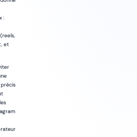
e donne
 :
(reels,
, et
iter
une
 précis
ut
des
stagram
érateur