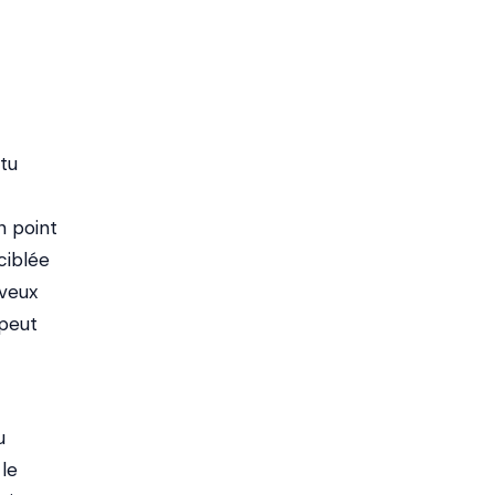
tu
n point
ciblée
 veux
peut
u
 le