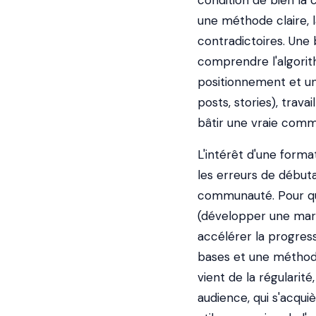
condition de bien la 
une méthode claire, l
contradictoires. Une
comprendre l'algorit
positionnement et une
posts, stories), trav
bâtir une vraie comm
L'intérêt d'une forma
les erreurs de débuta
communauté. Pour que
(développer une marq
accélérer la progress
bases et une méthode 
vient de la régularit
audience, qui s'acqui