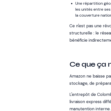
Une répartition gé
les unités entre se
la couverture natio
Ce n'est pas une révo
structurelle : le rés
bénéficie indirectem
Ce que ça 
Amazon ne baisse pas 
stockage, de prépara
L'entrepôt de Colombi
livraison express diff
manutention interne.