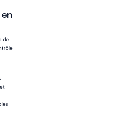
 en
p de
ntrôle
s
 et
:
bles