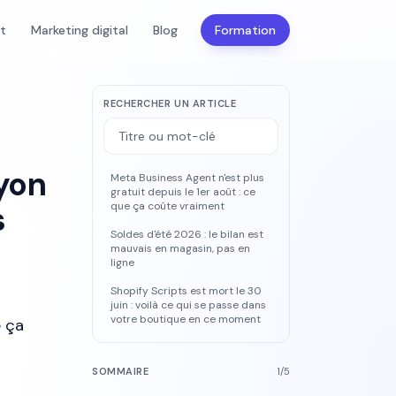
nt
Marketing digital
Blog
Formation
RECHERCHER UN ARTICLE
yon
Meta Business Agent n'est plus
gratuit depuis le 1er août : ce
s
que ça coûte vraiment
Soldes d'été 2026 : le bilan est
mauvais en magasin, pas en
ligne
Shopify Scripts est mort le 30
juin : voilà ce qui se passe dans
votre boutique en ce moment
e ça
SOMMAIRE
1
/
5