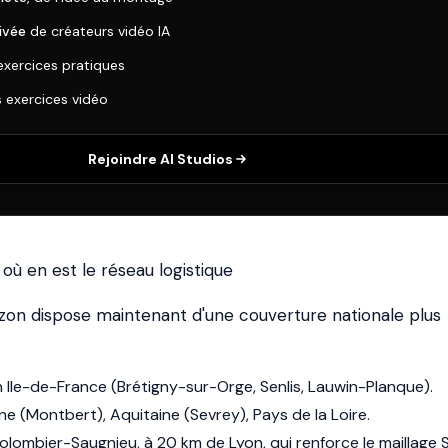
ivée
de créateurs vidéo IA
exercices pratiques
s exercices vidéo
Rejoindre AI Studios
ù en est le réseau logistique
zon dispose maintenant d'une couverture nationale plus
n Ile-de-France (Brétigny-sur-Orge, Senlis, Lauwin-Planque).
ne (Montbert), Aquitaine (Sevrey), Pays de la Loire.
olombier-Saugnieu, à 20 km de Lyon, qui renforce le maillage 