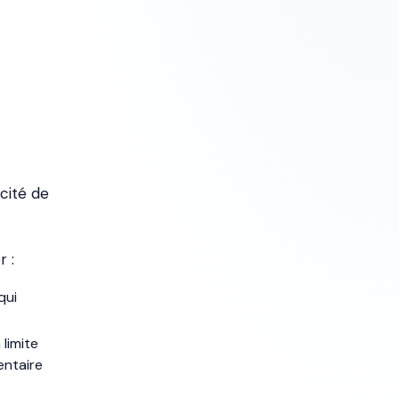
cité de
r :
qui
limite
entaire