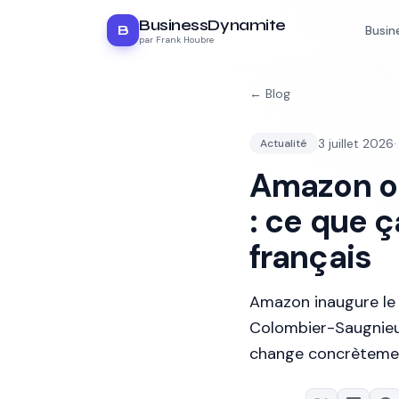
BusinessDynamite
B
Busin
par Frank Houbre
← Blog
3 juillet 2026
Actualité
Amazon ou
: ce que 
français
Amazon inaugure le 1
Colombier-Saugnieu 
change concrètemen