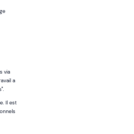
rge
s via
avail a
".
. Il est
ionnels