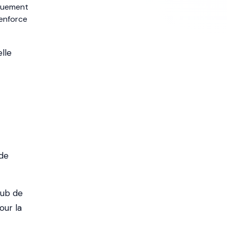
iquement
renforce
lle
 de
hub de
our la