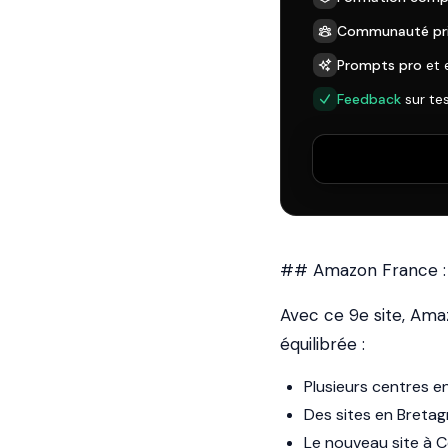
Communauté pr
Prompts pro
et 
Feedback
sur te
## Amazon France : o
Avec ce 9e site, Ama
équilibrée :
Plusieurs centres e
Des sites en Bretag
Le nouveau site à C