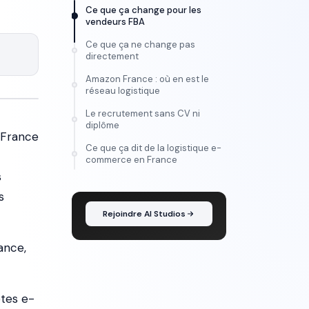
Ce que ça change pour les
vendeurs FBA
Ce que ça ne change pas
directement
Amazon France : où en est le
réseau logistique
Le recrutement sans CV ni
diplôme
 France
Ce que ça dit de la logistique e-
FORMATION
commerce en France
Maîtrise l'IA vidéo, de
s
l'idée au montage
s
Rejoindre AI Studios
ance,
êtes e-