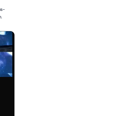
us-
.