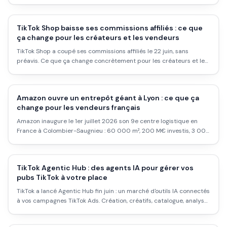
distingue ceux qui tiennent de ceux qui abandonnent.
TikTok Shop baisse ses commissions affiliés : ce que
ça change pour les créateurs et les vendeurs
TikTok Shop a coupé ses commissions affiliés le 22 juin, sans
préavis. Ce que ça change concrètement pour les créateurs et les
vendeurs en France.
Amazon ouvre un entrepôt géant à Lyon : ce que ça
change pour les vendeurs français
Amazon inaugure le 1er juillet 2026 son 9e centre logistique en
France à Colombier-Saugnieu : 60 000 m², 200 M€ investis, 3 000
emplois. Ce que ça change concrètement pour un vendeur FBA ou
un e-commerçant.
TikTok Agentic Hub : des agents IA pour gérer vos
pubs TikTok à votre place
TikTok a lancé Agentic Hub fin juin : un marché d'outils IA connectés
à vos campagnes TikTok Ads. Création, créatifs, catalogue, analyse.
Voilà ce que ça vaut concrètement pour un e-commerçant.