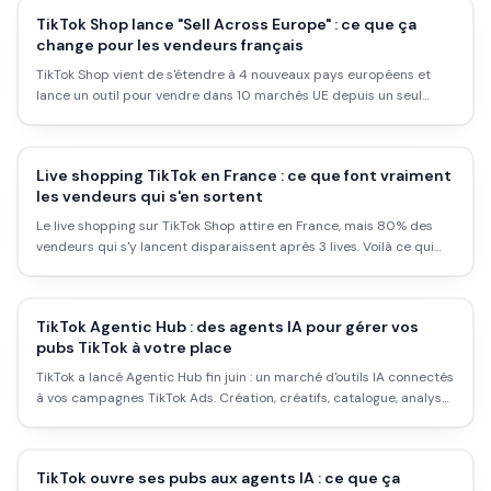
TikTok Shop lance "Sell Across Europe" : ce que ça
change pour les vendeurs français
TikTok Shop vient de s'étendre à 4 nouveaux pays européens et
lance un outil pour vendre dans 10 marchés UE depuis un seul
compte. Ce que ça implique concrètement si vous vendez déjà en
France.
Live shopping TikTok en France : ce que font vraiment
les vendeurs qui s'en sortent
Le live shopping sur TikTok Shop attire en France, mais 80% des
vendeurs qui s'y lancent disparaissent après 3 lives. Voilà ce qui
distingue ceux qui tiennent de ceux qui abandonnent.
TikTok Agentic Hub : des agents IA pour gérer vos
pubs TikTok à votre place
TikTok a lancé Agentic Hub fin juin : un marché d'outils IA connectés
à vos campagnes TikTok Ads. Création, créatifs, catalogue, analyse.
Voilà ce que ça vaut concrètement pour un e-commerçant.
TikTok ouvre ses pubs aux agents IA : ce que ça