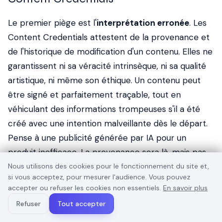
Le premier piège est l'
interprétation erronée
. Les
Content Credentials attestent de la
provenance
et
de l'
historique de modification
d'un contenu. Elles ne
garantissent ni sa véracité intrinsèque, ni sa qualité
artistique, ni même son éthique. Un contenu peut
être signé et parfaitement traçable, tout en
véhiculant des informations trompeuses s'il a été
créé avec une intention malveillante dès le départ.
Pense à une publicité générée par IA pour un
produit inefficace. La provenance sera là, mais pas
la garantie du produit.
Nous utilisons des cookies pour le fonctionnement du site et,
si vous acceptez, pour mesurer l'audience. Vous pouvez
Ensuite, l'
accepter ou refuser les cookies non essentiels.
adoption incomplète
est un défi actuel. Si
En savoir plus
ton flux de travail inclut des logiciels qui ne
Refuser
Tout accepter
supportent pas encore la norme C2PA, la chaîne de