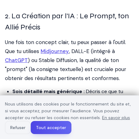
2. La Création par l'IA : Le Prompt, ton
Allié Précis
Une fois ton concept clair, tu peux passer à l'outil.
Que tu utilises
Midjourney
, DALL-E (intégré à
ChatGPT
) ou Stable Diffusion, la qualité de ton
"prompt" (la consigne textuelle) est cruciale pour
obtenir des résultats pertinents et conformes.
Sois détaillé mais générique :
Décris ce que tu
veux voir, mais évite les éléments qui pourraient
Nous utilisons des cookies pour le fonctionnement du site et,
rendre une personne identifiable.
si vous acceptez, pour mesurer l'audience. Vous pouvez
accepter ou refuser les cookies non essentiels.
En savoir plus
À éviter :
"Une femme de 50 ans avec des
lunettes, les cheveux gris et un grain de beauté
Refuser
Tout accepter
sur la joue, souriant devant son cabinet médical."