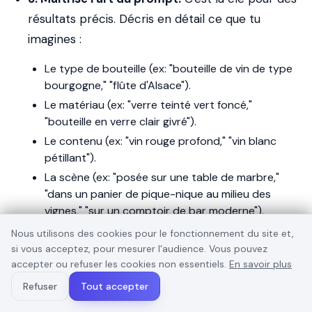
résultats précis. Décris en détail ce que tu
imagines :
Le type de bouteille (ex: "bouteille de vin de type
bourgogne," "flûte d'Alsace").
Le matériau (ex: "verre teinté vert foncé,"
"bouteille en verre clair givré").
Le contenu (ex: "vin rouge profond," "vin blanc
pétillant").
La scène (ex: "posée sur une table de marbre,"
"dans un panier de pique-nique au milieu des
vignes," "sur un comptoir de bar moderne").
L'éclairage (ex: "lumière douce et tamisée," "soleil
Nous utilisons des cookies pour le fonctionnement du site et,
de fin d'après-midi," "éclairage de studio
si vous acceptez, pour mesurer l'audience. Vous pouvez
professionnel").
accepter ou refuser les cookies non essentiels.
En savoir plus
Le style de l'étiquette (ex: "avec une étiquette
Refuser
Tout accepter
rectangulaire au design minimaliste et élégant,"