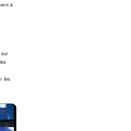
nent à
 sur
les
r les