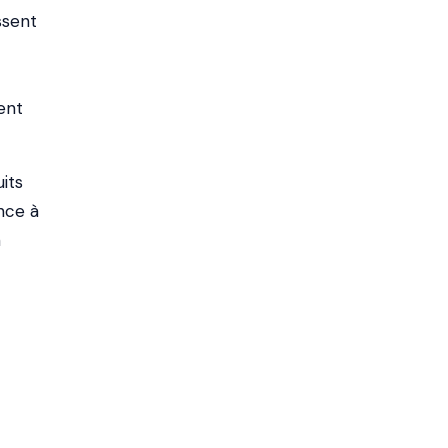
ssent
ent
its
nce à
n