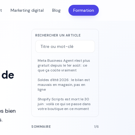
nt
Marketing digital
Blog
Formation
RECHERCHER UN ARTICLE
Meta Business Agent n'est plus
gratuit depuis le 1er août : ce
 de
que ça coûte vraiment
Soldes d'été 2026 : le bilan est
mauvais en magasin, pas en
ligne
Shopify Scripts est mort le 30
juin : voilà ce qui se passe dans
votre boutique en ce moment
s bien
.
SOMMAIRE
1
/
6