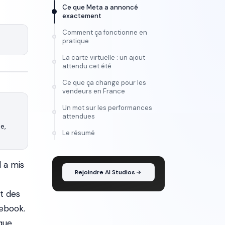
Ce que Meta a annoncé
exactement
Comment ça fonctionne en
pratique
La carte virtuelle : un ajout
attendu cet été
Ce que ça change pour les
vendeurs en France
Un mot sur les performances
attendues
, 
FORMATION
Le résumé
Maîtrise l'IA vidéo, de
l'idée au montage
l a mis
Rejoindre AI Studios
nt des
cebook.
 que