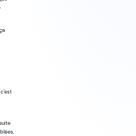
e
ça
 c'est
suite
iblées,