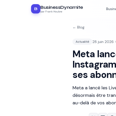
BusinessDynamite
B
Busin
par Frank Houbre
← Blog
28 juin 2026
·
Actualité
Meta lanc
Instagram
ses abon
Meta a lancé les Liv
désormais être tran
au-delà de vos abon