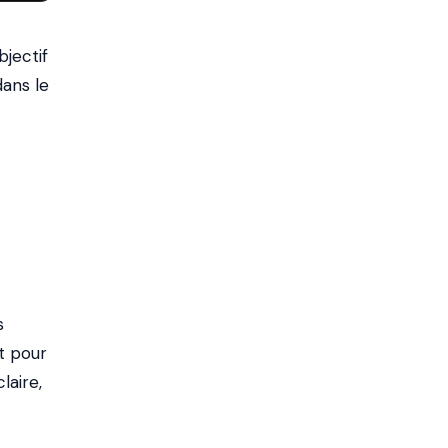
bjectif
dans le
s
t pour
laire,