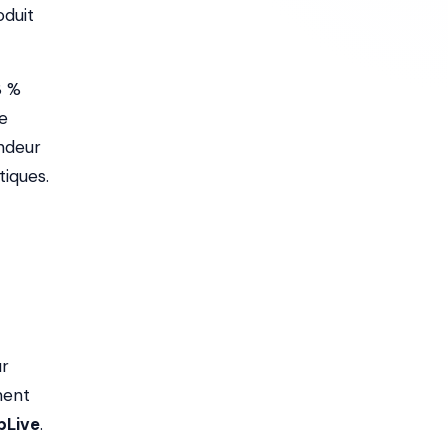
oduit
3 %
e
andeur
tiques.
ur
ment
pLive
.