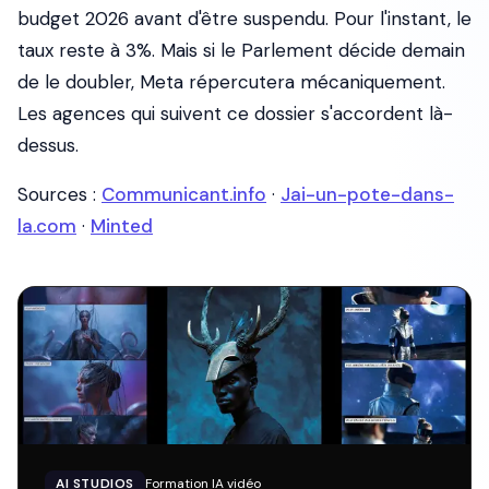
budget 2026 avant d'être suspendu. Pour l'instant, le
taux reste à 3%. Mais si le Parlement décide demain
de le doubler, Meta répercutera mécaniquement.
Les agences qui suivent ce dossier s'accordent là-
dessus.
Sources :
Communicant.info
·
Jai-un-pote-dans-
la.com
·
Minted
AI STUDIOS
Formation IA vidéo