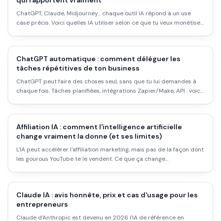
qui rapportent vraiment
ChatGPT, Claude, Midjourney... chaque outil IA répond à un use
case précis. Voici quelles IA utiliser selon ce que tu veux monétiser
: contenu, dropshipping, freelance, affiliation, services aux
entreprises.
ChatGPT automatique : comment déléguer les
tâches répétitives de ton business
ChatGPT peut faire des choses seul, sans que tu lui demandes à
chaque fois. Tâches planifiées, intégrations Zapier/Make, API : voici
ce qui marche vraiment pour automatiser avec ChatGPT en 2026.
Affiliation IA : comment l'intelligence artificielle
change vraiment la donne (et ses limites)
L'IA peut accélérer l'affiliation marketing, mais pas de la façon dont
les gourous YouTube te le vendent. Ce que ça change
concrètement, les outils qui valent quelque chose, les programmes
IA bien rémunérés, et pourquoi l'automatisation totale reste un
mythe.
Claude IA : avis honnête, prix et cas d'usage pour les
entrepreneurs
Claude d'Anthropic est devenu en 2026 l'IA de référence en